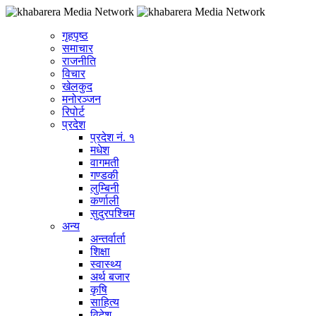
गृहपृष्ठ
समाचार
राजनीति
विचार
खेलकुद
मनोरञ्जन
रिपोर्ट
प्रदेश
प्रदेश नं. १
मधेश
वागमती
गण्डकी
लुम्बिनी
कर्णाली
सुदुरपश्चिम
अन्य
अन्तर्वार्ता
शिक्षा
स्वास्थ्य
अर्थ बजार
कृषि
साहित्य
विदेश