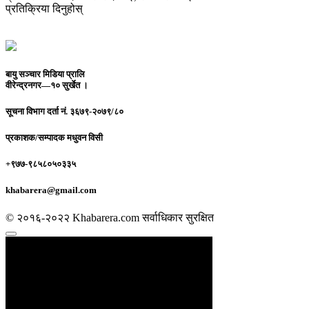
प्रतिक्रिया दिनुहोस्
बायु सञ्चार मिडिया प्रालि
वीरेन्द्रनगर—१० सुर्खेत ।
सूचना विभाग दर्ता नं.
३६७९-२०७९/८०
प्रकाशक/सम्पादक
मधुवन विसी
+९७७-९८५८०५०३३५
khabarera@gmail.com
© २०१६-२०२२ Khabarera.com सर्वाधिकार सुरक्षित