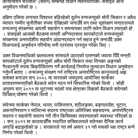
कार्यान्वयन सञ्जाल’ (सवेन) सम्बन्धी विधान व्यवस्थापिका–संसद्ले आज
अनुमोदन गरेको छ ।
दक्षिण एसिया लगायत विश्वभर बढिरहेको दुर्लभ वन्यजन्तुको चोरी सिकार र अवैध
व्यापार गम्भीर चुनौतीका रुपमा देखिएको जनाउँदै वन तथा भूसंरक्षण मन्त्रालयले
वन्यजन्तु संरक्षणमा आपसी सहयोग र समन्वयका लागि सवेन विधान ल्याएको हो
। संसद्को आजको बैठकमा मन्त्री अग्निप्रसाद सापकोटाले वन्यजन्तुको
संरक्षणमा अन्तरदेशीय सहयोग आदानप्रदान गर्न सहज हुने जनाउँदै उक्त
विधानलाई अनुमोदन गरियोस् भनी प्रस्ताव प्रस्तुत गरेका थिए ।
उक्त विधानमाथिको छलफलमा सांसदले उठाएको प्रश्नको जवाफ दिँदै मन्त्री
सापकोटाले दुर्लभ वन्यजन्तुको अवैध चोरी सिकार तथा तिनका अङ्गको
गैरकानुनी रुपमा बिक्रीवितरण गर्ने कार्यलाई निस्तेज तुल्याउन विधान अनुमोदन
गर्नुपर्ने बताए । वन्यजन्तु संरक्षण गर्न राष्ट्रिय अन्तर्राष्ट्रिय कानुनलाई अझ
सशक्त बनाउन सन् २००८ मा भारतको जयपुरमा आयोजित सार्कका
वातावरणमन्त्रीको बैठकले सवेन गठन गर्न सिफारिस गरेको थियो । सोही
अनुरुप सन् २०११ मा भुटानमा भएको यस क्षेत्रका विज्ञको बैठकले सवेनको
विधिवत् घोषणा गरेको थियो ।
सवेनमा सार्कका नेपाल, भारत, पाकिस्तान, श्रीलङ्का, बङ्गलादेश, भुटान,
अफगानिस्तान र माल्दिभ्स सदस्य राष्ट्रका अतिरिक्त सहसदस्य, अन्तर्राष्ट्रिय
सदस्य र सहयोगी सदस्य गरी तीन किसिमका सदस्यताको व्यवस्था गरिएको छ
। सन् २०११ मा काठमाडौँमा स्थापित सचिवालयले सवेनका दैनिक कार्य
अगाडि बढाइरहेको छ । सरकारले गत वर्ष असार २१ गते यसको पक्ष राष्ट्र बन्ने
निर्णय गरेको थियो ।