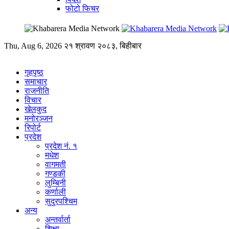
फोटो फिचर
Thu, Aug 6, 2026
२१ श्रावण २०८३, बिहीबार
गृहपृष्ठ
समाचार
राजनीति
विचार
खेलकुद
मनोरञ्जन
रिपोर्ट
प्रदेश
प्रदेश नं. १
मधेश
वागमती
गण्डकी
लुम्बिनी
कर्णाली
सुदुरपश्चिम
अन्य
अन्तर्वार्ता
शिक्षा