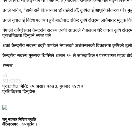
नेपाल विद्यार्थी सङ्घका नेता आनन्द त्रिपाठीको संयोजकत्वमा नेविसङ्घ विश्वभ
उनले भनिन्, “हामी सबै किसानका छोराछोरी हौँ, कृषिलाई आधुनिकीकरण गरेर मु
उनले युवालाई विदेश पलायन हुने बाटोबाट रोकेर कृषि क्षेत्रमा लागेमात्र मुलुक वि
नेपाली काँग्रेसका केन्द्रीय सदस्य एनपी साउदले नेपालका धेरै जनता कृषि क्षेत
प्राथमिकता दिनुपर्ने स्पष्ट पारे ।
अर्का केन्द्रीय सदस्य बद्री पाण्डेले नेपालको अर्थतन्त्रको विकासमा कृषिको ठू
केन्द्रीय सदस्य गुरुराज घिमिरेले असार १५ ले सांस्कृतिक र परम्परागत महत्व ब
रासस
80
SHARES
प्रकाशित मिति: १५ असार २०७३, बुधबार १४:१२
प्रतिक्रिया दिनुहोस्
बायु सञ्चार मिडिया प्रालि
वीरेन्द्रनगर—१० सुर्खेत ।