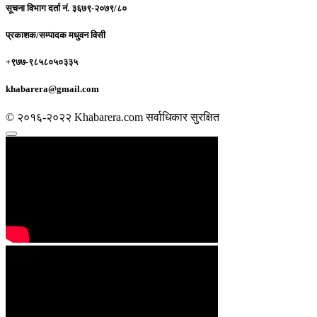
सूचना विभाग दर्ता नं.
३६७९-२०७९/८०
प्रकाशक/सम्पादक
मधुवन विसी
+९७७-९८५८०५०३३५
khabarera@gmail.com
© २०१६-२०२२ Khabarera.com सर्वाधिकार सुरक्षित