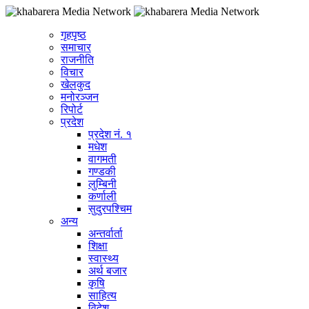
गृहपृष्ठ
समाचार
राजनीति
विचार
खेलकुद
मनोरञ्जन
रिपोर्ट
प्रदेश
प्रदेश नं. १
मधेश
वागमती
गण्डकी
लुम्बिनी
कर्णाली
सुदुरपश्चिम
अन्य
अन्तर्वार्ता
शिक्षा
स्वास्थ्य
अर्थ बजार
कृषि
साहित्य
विदेश