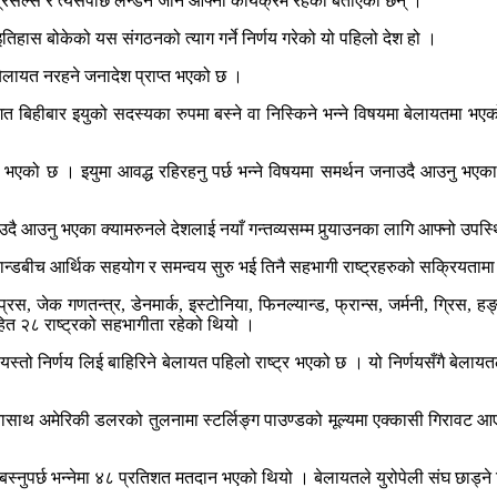
सेल्स र त्यसपछि लन्डन जाने आफ्नो कार्यक्रम रहेको बताएका छन् ।
इतिहास बोकेको यस संगठनको त्याग गर्ने निर्णय गरेको यो पहिलो देश हो ।
 बेलायत नरहने जनादेश प्राप्त भएको छ ।
बिहीबार इयुको सदस्यका रुपमा बस्ने वा निस्किने भन्ने विषयमा बेलायतमा भएक
ढ्ने भएको छ । इयुमा आवद्ध रहिरहनु पर्छ भन्ने विषयमा समर्थन जनाउदै आउनु भएक
ताउदै आउनु भएका क्यामरुनले देशलाई नयाँ गन्तव्यसम्म पुर्‍याउनका लागि आफ्नो उपस्थ
दरल्यान्डबीच आर्थिक सहयोग र समन्वय सुरु भई तिनै सहभागी राष्ट्रहरुको सक्रियत
रस, जेक गणतन्त्र, डेनमार्क, इस्टोनिया, फिनल्यान्ड, फ्रान्स, जर्मनी, ग्रिस, हङ्
तसहित २८ राष्ट्रको सहभागीता रहेको थियो ।
यस्तो निर्णय लिई बाहिरिने बेलायत पहिलो राष्ट्र भएको छ । यो निर्णयसँगै बेलाय
उनासाथ अमेरिकी डलरको तुलनामा स्टर्लिङ्ग पाउण्डको मूल्यमा एक्कासी गिरावट आ
बस्नुपर्छ भन्नेमा ४८ प्रतिशत मतदान भएको थियो । बेलायतले युरोपेली संघ छाड्ने