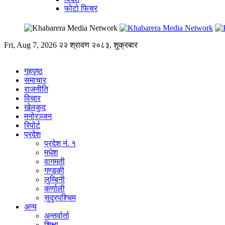
फोटो फिचर
Fri, Aug 7, 2026
२२ श्रावण २०८३, शुक्रबार
गृहपृष्ठ
समाचार
राजनीति
विचार
खेलकुद
मनोरञ्जन
रिपोर्ट
प्रदेश
प्रदेश नं. १
मधेश
वागमती
गण्डकी
लुम्बिनी
कर्णाली
सुदुरपश्चिम
अन्य
अन्तर्वार्ता
शिक्षा