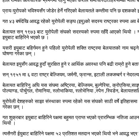
हाल रोमको औपचारिक भ्रमणमा रहनु भएका केरीले समाचारदाताहरुसमक्ष भोली ब्र
प्रायःयुरोपको भविश्यसँग जोडेर हेर्ने गरिएको बेलायतले कम्तीमा पनि छ दशकको 
गत ४३ बर्षदेखि आवद्ध रहेको युरोपेली सङ्घ (इयु)को सदस्य राष्ट्रका रुपमा अव
बेलायत सन् १९७३ बाट युरोपेली संघको सदस्यको रुपमा रहँदै आएको थियो । गत 
इयुबाट बाहिरिने भएको छ ।
यसरी इयुबाट बहिर्गमन हुने पहिलो युरोपेली शक्ति राष्ट्रमा बेलयातको नाम च
घोषणा गरेका छन् ।
बेलायत इयुसँग आवद्ध हुदाँ सुरक्षित हुने र आर्थिक अवस्था पनि बढी राम्रो हुने ब
सन् १९५१ मा ६ वटा राष्ट्र बेल्जियम, जर्मनी, फ्रान्स, इटाली लक्जम्बर्ग र ने
बेलायत बाहिरिनु अघि यस संघमा अष्ट्रिया, बेल्जियम, बुल्गेरिया, क्रोएसिया,साइप्
पोल्याण्ड, पोर्चुगल, रोमानिया, स्लोभाकिया, स्लोभेनिया ,स्पेन ,स्विडेन, बेलाय
युरोपेली देशहरुको साझा संस्थाका रुपमा रहेको यस संघको साठी वर्षे इतिहासमा 
गरेका छन् ।
गत शुक्रबार इयुबाट बाहिरिने पक्षमा बहुमत प्राप्त भएको प्रारम्भिक नतिजा आ
थियो ।
त्यसैगरी ईयुबाट बाहिरिने पक्षमा ५२ प्रतिशत मतदान भएको थियो भने आवद्ध भएर 