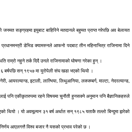
ो जनमत सङ्ग्रहमा इयुबाट बाहिरिने मतदानले बहुमत प्राप्त गरेपछि अव बेलायत
ा प्रधानमन्त्री डेभिड क्यामरुनले आफनो पदबाट तीन महिनाभित्र राजिनामा दिने
िति राम्रो नहुने तर्क दिदै उनले राजिनामाको घोषणा गरेका हुन् ।
ामा ६ बर्षपछि सन् १९५७ मा युरोपेली संघ खडा भएको थियो ।
गेरी, आयरल्यान्ड, इटाली, लात्भिया, लिथुआनिया, लक्जम्बर्ग, माल्टा, नेदरल्यान्ड,
तलाई पनि एकीकृतरुपमा रहने विषयमा चुनौती हुनसक्ने अनुमान पनि बैज्ञानिकहरुले
एको थियो । यो अवमूल्यन ३१ बर्ष अर्थात सन् १९८५ यताकै तल्लो बिन्दुमा झरेको
 निर्णय आएलगत्तै विश्व बजार नै यसको प्रभाव परेको छ ।