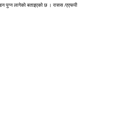
न्डन पुग्न लागेकाे बताइएको छ । रासस /एएफपी