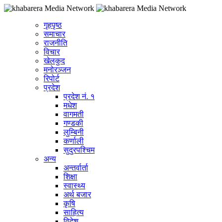
गृहपृष्ठ
समाचार
राजनीति
विचार
खेलकुद
मनोरञ्जन
रिपोर्ट
प्रदेश
प्रदेश नं. १
मधेश
वागमती
गण्डकी
लुम्बिनी
कर्णाली
सुदुरपश्चिम
अन्य
अन्तर्वार्ता
शिक्षा
स्वास्थ्य
अर्थ बजार
कृषि
साहित्य
विदेश