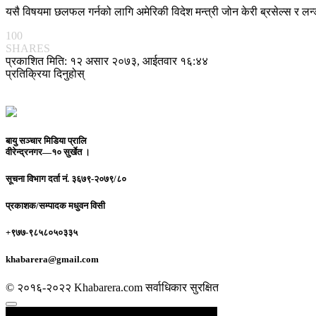
यसै विषयमा छलफल गर्नको लागि अमेरिकी विदेश मन्त्री जोन केरी ब्रसेल्स र ल
100
SHARES
प्रकाशित मिति: १२ असार २०७३, आईतवार १६:४४
प्रतिक्रिया दिनुहोस्
बायु सञ्चार मिडिया प्रालि
वीरेन्द्रनगर—१० सुर्खेत ।
सूचना विभाग दर्ता नं.
३६७९-२०७९/८०
प्रकाशक/सम्पादक
मधुवन विसी
+९७७-९८५८०५०३३५
khabarera@gmail.com
© २०१६-२०२२ Khabarera.com सर्वाधिकार सुरक्षित