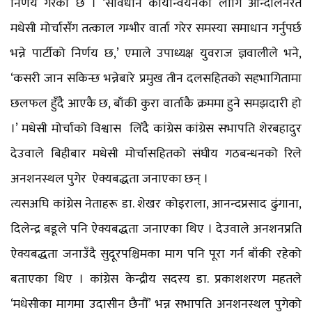
निर्णय गरेको छ । ‘संविधान कार्यान्वयनका लागि आन्दोलनरत
मधेसी मोर्चासँग तत्काल गम्भीर वार्ता गरेर समस्या समाधान गर्नुपर्छ
भन्ने पार्टीको निर्णय छ,’ एमाले उपाध्यक्ष युवराज ज्ञवालीले भने,
‘कसरी जान सकिन्छ भन्नेबारे प्रमुख तीन दलसहितको सहभागितामा
छलफल हुँदै आएकै छ, बाँकी कुरा वार्ताकै क्रममा हुने समझदारी हो
।’ मधेसी मोर्चाको विश्वास लिँदै कांग्रेस कांग्रेस सभापति शेरबहादुर
देउवाले बिहीबार मधेसी मोर्चासहितको संघीय गठबन्धनको रिले
अनशनस्थल पुगेर ऐक्यबद्धता जनाएका छन् ।
त्यसअघि कांग्रेस नेताहरू डा. शेखर कोइराला, आनन्दप्रसाद ढुंगाना,
दिलेन्द्र बडूले पनि ऐक्यबद्धता जनाएका थिए । देउवाले अनशनप्रति
ऐक्यबद्धता जनाउँदै सुदूरपश्चिमका माग पनि पूरा गर्न बाँकी रहेको
बताएका थिए । कांग्रेस केन्द्रीय सदस्य डा. प्रकाशशरण महतले
‘मधेसीका मागमा उदासीन छैनौँ’ भन्न सभापति अनशनस्थल पुगेको