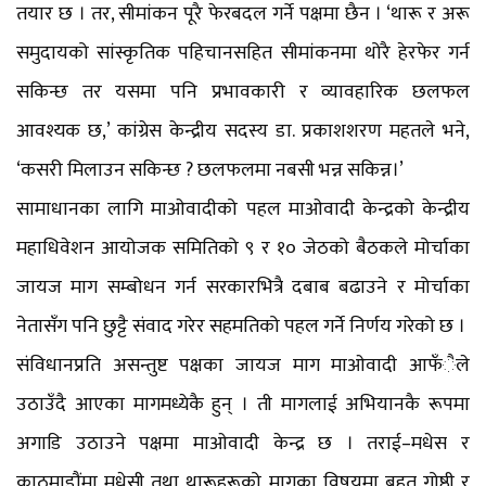
तयार छ । तर, सीमांकन पूरै फेरबदल गर्ने पक्षमा छैन । ‘थारू र अरू
समुदायको सांस्कृतिक पहिचानसहित सीमांकनमा थोरै हेरफेर गर्न
सकिन्छ तर यसमा पनि प्रभावकारी र व्यावहारिक छलफल
आवश्यक छ,’ कांग्रेस केन्द्रीय सदस्य डा. प्रकाशशरण महतले भने,
‘कसरी मिलाउन सकिन्छ ? छलफलमा नबसी भन्न सकिन्न।’
सामाधानका लागि माओवादीको पहल माओवादी केन्द्रको केन्द्रीय
महाधिवेशन आयोजक समितिको ९ र १० जेठको बैठकले मोर्चाका
जायज माग सम्बोधन गर्न सरकारभित्रै दबाब बढाउने र मोर्चाका
नेतासँग पनि छुट्टै संवाद गरेर सहमतिको पहल गर्ने निर्णय गरेको छ ।
संविधानप्रति असन्तुष्ट पक्षका जायज माग माओवादी आफँैले
उठाउँदै आएका मागमध्येकै हुन् । ती मागलाई अभियानकै रूपमा
अगाडि उठाउने पक्षमा माओवादी केन्द्र छ । तराई–मधेस र
काठमाडौंमा मधेसी तथा थारूहरूको मागका विषयमा बृहत् गोष्ठी र