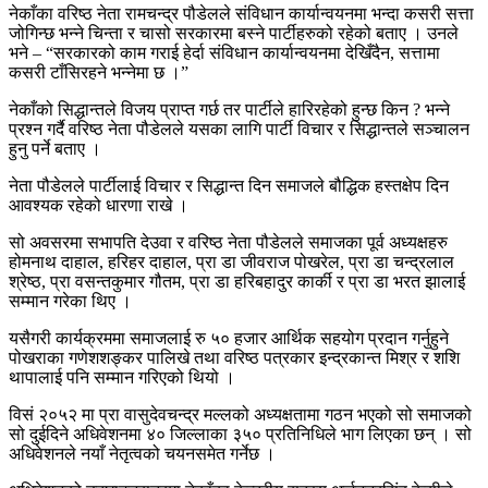
नेकाँका वरिष्ठ नेता रामचन्द्र पौडेलले संविधान कार्यान्वयनमा भन्दा कसरी सत्ता
जोगिन्छ भन्ने चिन्ता र चासो सरकारमा बस्ने पार्टीहरुको रहेको बताए । उनले
भने – “सरकारको काम गराई हेर्दा संविधान कार्यान्वयनमा देखिँदैन, सत्तामा
कसरी टाँसिरहने भन्नेमा छ ।”
नेकाँको सिद्धान्तले विजय प्राप्त गर्छ तर पार्टीले हारिरहेको हुन्छ किन ? भन्ने
प्रश्न गर्दै वरिष्ठ नेता पौडेलले यसका लागि पार्टी विचार र सिद्धान्तले सञ्चालन
हुनु पर्ने बताए ।
नेता पौडेलले पार्टीलाई विचार र सिद्धान्त दिन समाजले बौद्धिक हस्तक्षेप दिन
आवश्यक रहेको धारणा राखे ।
सो अवसरमा सभापति देउवा र वरिष्ठ नेता पौडेलले समाजका पूर्व अध्यक्षहरु
होमनाथ दाहाल, हरिहर दाहाल, प्रा डा जीवराज पोखरेल, प्रा डा चन्द्रलाल
श्रेष्ठ, प्रा वसन्तकुमार गौतम, प्रा डा हरिबहादुर कार्की र प्रा डा भरत झालाई
सम्मान गरेका थिए ।
यसैगरी कार्यक्रममा समाजलाई रु ५० हजार आर्थिक सहयोग प्रदान गर्नुहुने
पोखराका गणेशशङ्कर पालिखे तथा वरिष्ठ पत्रकार इन्द्रकान्त मिश्र र शशि
थापालाई पनि सम्मान गरिएको थियो ।
विसं २०५२ मा प्रा वासुदेवचन्द्र मल्लको अध्यक्षतामा गठन भएको सो समाजको
सो दुईदिने अधिवेशनमा ४० जिल्लाका ३५० प्रतिनिधिले भाग लिएका छन् । सो
अधिवेशनले नयाँ नेतृत्वको चयनसमेत गर्नेछ ।