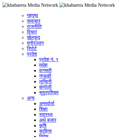
गृहपृष्ठ
समाचार
राजनीति
विचार
खेलकुद
मनोरञ्जन
रिपोर्ट
प्रदेश
प्रदेश नं. १
मधेश
वागमती
गण्डकी
लुम्बिनी
कर्णाली
सुदुरपश्चिम
अन्य
अन्तर्वार्ता
शिक्षा
स्वास्थ्य
अर्थ बजार
कृषि
साहित्य
विदेश