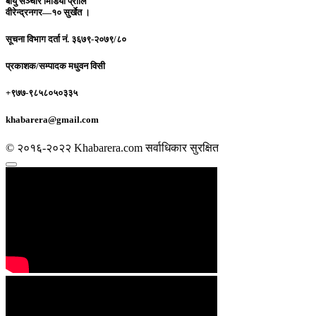
बायु सञ्चार मिडिया प्रालि
वीरेन्द्रनगर—१० सुर्खेत ।
सूचना विभाग दर्ता नं.
३६७९-२०७९/८०
प्रकाशक/सम्पादक
मधुवन विसी
+९७७-९८५८०५०३३५
khabarera@gmail.com
© २०१६-२०२२ Khabarera.com सर्वाधिकार सुरक्षित