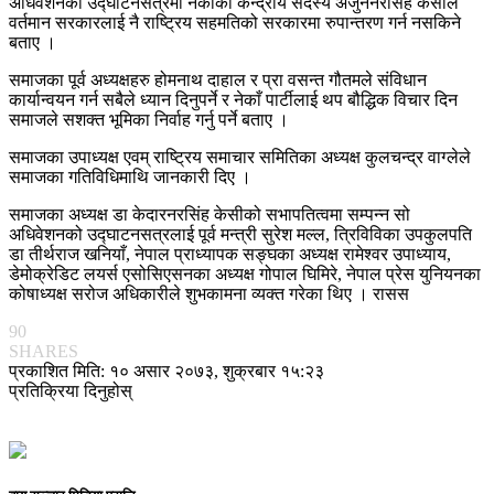
अधिवेशनको उद्घाटनसत्रमा नेकाँका केन्द्रीय सदस्य अर्जुननरसिंह केसीले
वर्तमान सरकारलाई नै राष्ट्रिय सहमतिको सरकारमा रुपान्तरण गर्न नसकिने
बताए ।
समाजका पूर्व अध्यक्षहरु होमनाथ दाहाल र प्रा वसन्त गौतमले संविधान
कार्यान्वयन गर्न सबैले ध्यान दिनुपर्ने र नेकाँ पार्टीलाई थप बौद्धिक विचार दिन
समाजले सशक्त भूमिका निर्वाह गर्नु पर्ने बताए ।
समाजका उपाध्यक्ष एवम् राष्ट्रिय समाचार समितिका अध्यक्ष कुलचन्द्र वाग्लेले
समाजका गतिविधिमाथि जानकारी दिए ।
समाजका अध्यक्ष डा केदारनरसिंह केसीको सभापतित्वमा सम्पन्न सो
अधिवेशनको उद्घाटनसत्रलाई पूर्व मन्त्री सुरेश मल्ल, त्रिविविका उपकुलपति
डा तीर्थराज खनियाँ, नेपाल प्राध्यापक सङ्घका अध्यक्ष रामेश्वर उपाध्याय,
डेमोक्रेडिट लयर्स एसोसिएसनका अध्यक्ष गोपाल घिमिरे, नेपाल प्रेस युनियनका
कोषाध्यक्ष सरोज अधिकारीले शुभकामना व्यक्त गरेका थिए । रासस
90
SHARES
प्रकाशित मिति: १० असार २०७३, शुक्रबार १५:२३
प्रतिक्रिया दिनुहोस्