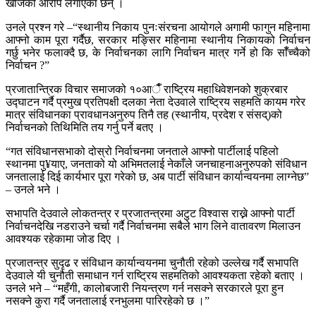
खोजेको आरोप लगाएका छन् ।
उनले प्रश्न गरे –“स्थानीय निकाय पुनःसंरचना आयोगले अगामी फागुन महिनामा
आफ्नो काम पूरा गर्दैछ, सरकार मङ्सिर महिनामा स्थानीय निकायको निर्वाचन
गर्छु भनेर फलाक्दै छ, के निर्वाचनका लागि निर्वाचन मात्र गर्ने हो कि साँँच्चैको
निर्वाचन ?”
प्रजातान्त्रिक विचार समाजको १०आैँ राष्ट्रिय महाधिवेशनको शुक्रबार
उद्घाटन गर्दै प्रमुख प्रतिपक्षी दलका नेता देउवाले राष्ट्रिय सहमति कायम गरेर
मात्र संविधानका प्रावधानअनुरुप तिनै तह (स्थानीय, प्रदेश र संसद्)को
निर्वाचनको तिथिमिति तय गर्नु पर्ने बतए ।
“गत संविधानसभाको दोस्रो निर्वाचनमा जनताले आफ्नो पार्टीलाई पहिलो
स्थानमा पु¥याए, जनताको यो अभिमतलाई नेकाँले जनचाहनाअनुरुपको संविधान
जनतालाई दिई कार्यभार पूरा गरेको छ, अब पार्टी संविधान कार्यान्वयनमा लाग्नेछ”
– उनले भने ।
सभापति देउवाले लोकतन्त्र र प्रजातन्त्रमा अटुट विश्वास राख्ने आफ्नो पार्टी
निर्वाचनदेखि नडराउने चर्चा गर्दै निर्वाचनमा सबैले भाग लिने वातावरण मिलाउन
आवश्यक रहेकामा जोड दिए ।
प्रजातन्त्र सुदृढ र संविधान कार्यान्वयनमा चुनौती रहेको उल्लेख गर्दै सभापति
देउवाले यी चुनौती समाधान गर्न राष्ट्रिय सहमतिको आवश्यकता रहेको बताए ।
उनले भने – “महँगी, कालोबजारी नियन्त्रण गर्न नसक्ने सरकारले पूरा हुन
नसक्ने कुरा गर्दै जनतालाई रनभुलमा पारिरहेको छ ।”