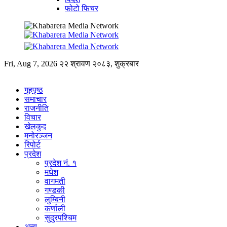
फोटो फिचर
Fri, Aug 7, 2026
२२ श्रावण २०८३, शुक्रबार
गृहपृष्ठ
समाचार
राजनीति
विचार
खेलकुद
मनोरञ्जन
रिपोर्ट
प्रदेश
प्रदेश नं. १
मधेश
वागमती
गण्डकी
लुम्बिनी
कर्णाली
सुदुरपश्चिम
अन्य