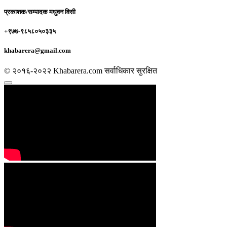
प्रकाशक/सम्पादक
मधुवन विसी
+९७७-९८५८०५०३३५
khabarera@gmail.com
© २०१६-२०२२ Khabarera.com सर्वाधिकार सुरक्षित