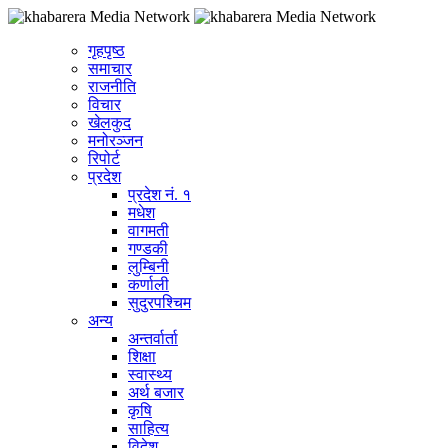
गृहपृष्ठ
समाचार
राजनीति
विचार
खेलकुद
मनोरञ्जन
रिपोर्ट
प्रदेश
प्रदेश नं. १
मधेश
वागमती
गण्डकी
लुम्बिनी
कर्णाली
सुदुरपश्चिम
अन्य
अन्तर्वार्ता
शिक्षा
स्वास्थ्य
अर्थ बजार
कृषि
साहित्य
विदेश