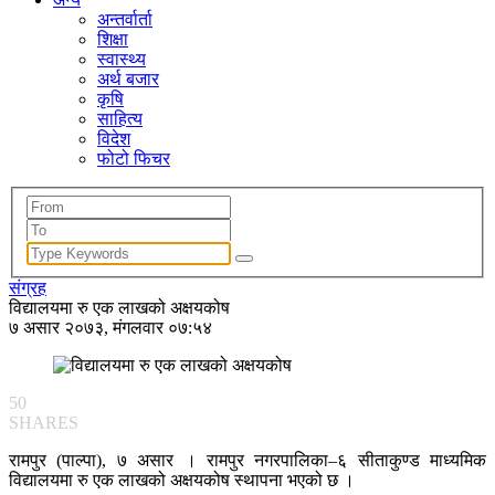
अन्तर्वार्ता
शिक्षा
स्वास्थ्य
अर्थ बजार
कृषि
साहित्य
विदेश
फोटो फिचर
संग्रह
विद्यालयमा रु एक लाखको अक्षयकोष
७ असार २०७३, मंगलवार ०७:५४
50
SHARES
रामपुर (पाल्पा), ७ असार । रामपुर नगरपालिका–६ सीताकुण्ड माध्यमिक
विद्यालयमा रु एक लाखको अक्षयकोष स्थापना भएको छ ।