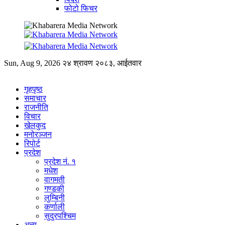
फोटो फिचर
Sun, Aug 9, 2026
२४ श्रावण २०८३, आईतवार
गृहपृष्ठ
समाचार
राजनीति
विचार
खेलकुद
मनोरञ्जन
रिपोर्ट
प्रदेश
प्रदेश नं. १
मधेश
वागमती
गण्डकी
लुम्बिनी
कर्णाली
सुदुरपश्चिम
अन्य