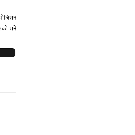
ल पोजिसन
्सको भने