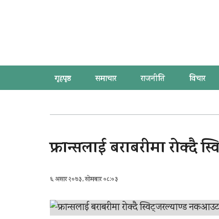
गृहपृष्ठ
समाचार
राजनीति
विचार
फ्रान्सलाई बराबरीमा रोक्दै
६ असार २०७३, सोमबार ०८:०३