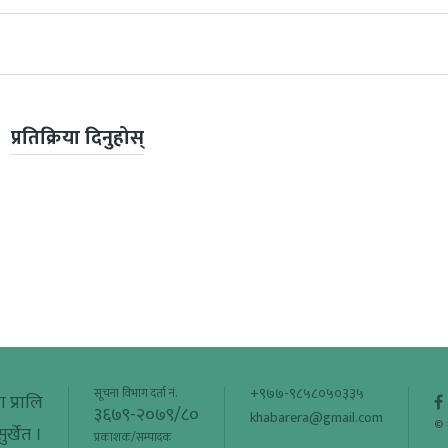
प्रतिक्रिया दिनुहोस्
+९७७-९८५८०५०३३५
सूचना विभाग दर्ता नं.
ा प्रालि
३६७९-२०७९/८०
khabarera@gmail.com
© 
र्खेत ।
प्रकाशक/सम्पादक