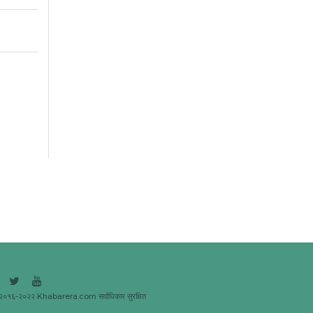
२०१६-२०२२ Khabarera.com सर्वाधिकार सुरक्षित