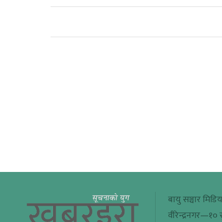
बायु सञ्चार मिडिय
वीरेन्द्रनगर—१० सु