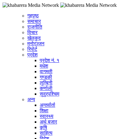
गृहपृष्ठ
समाचार
राजनीति
विचार
खेलकुद
मनोरञ्जन
रिपोर्ट
प्रदेश
प्रदेश नं. १
मधेश
वागमती
गण्डकी
लुम्बिनी
कर्णाली
सुदुरपश्चिम
अन्य
अन्तर्वार्ता
शिक्षा
स्वास्थ्य
अर्थ बजार
कृषि
साहित्य
विदेश