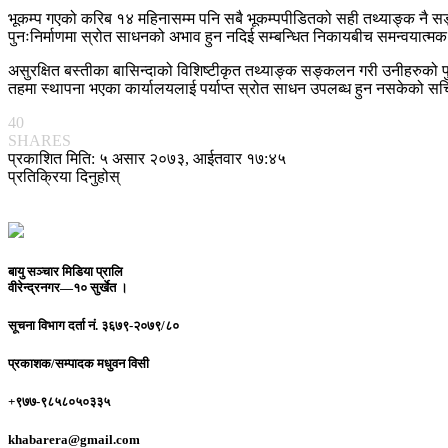
भूकम्प गएको करिब १४ महिनासम्म पनि सबै भूकम्पपीडितको सही तथ्याङ्क नै 
पुनःनिर्माणमा स्रोत साधनको अभाव हुन नदिई सम्बन्धित निकायबीच समन्वयात्मक
असुरक्षित बस्तीका बासिन्दाको विशिष्टीकृत तथ्याङ्क सङ्कलन गरी उनीहरुको पु
तहमा स्थापना भएका कार्यालयलाई पर्याप्त स्रोत साधन उपलब्ध हुन नसकेको सचिव
40
SHARES
प्रकाशित मिति: ५ असार २०७३, आईतवार १७:४५
प्रतिक्रिया दिनुहोस्
बायु सञ्चार मिडिया प्रालि
वीरेन्द्रनगर—१० सुर्खेत ।
सूचना विभाग दर्ता नं.
३६७९-२०७९/८०
प्रकाशक/सम्पादक
मधुवन विसी
+९७७-९८५८०५०३३५
khabarera@gmail.com