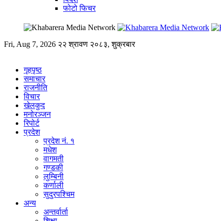
फोटो फिचर
Fri, Aug 7, 2026
२२ श्रावण २०८३, शुक्रबार
गृहपृष्ठ
समाचार
राजनीति
विचार
खेलकुद
मनोरञ्जन
रिपोर्ट
प्रदेश
प्रदेश नं. १
मधेश
वागमती
गण्डकी
लुम्बिनी
कर्णाली
सुदुरपश्चिम
अन्य
अन्तर्वार्ता
शिक्षा