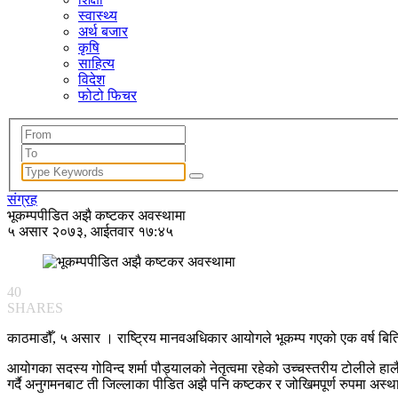
स्वास्थ्य
अर्थ बजार
कृषि
साहित्य
विदेश
फोटो फिचर
संग्रह
भूकम्पपीडित अझै कष्टकर अवस्थामा
५ असार २०७३, आईतवार १७:४५
40
SHARES
काठमाडौँ, ५ असार । राष्ट्रिय मानवअधिकार आयोगले भूकम्प गएको एक वर्ष बित
आयोगका सदस्य गोविन्द शर्मा पौड्यालको नेतृत्वमा रहेको उच्चस्तरीय टोलील
गर्दै अनुगमनबाट ती जिल्लाका पीडित अझै पनि कष्टकर र जोखिमपूर्ण रुपमा अस