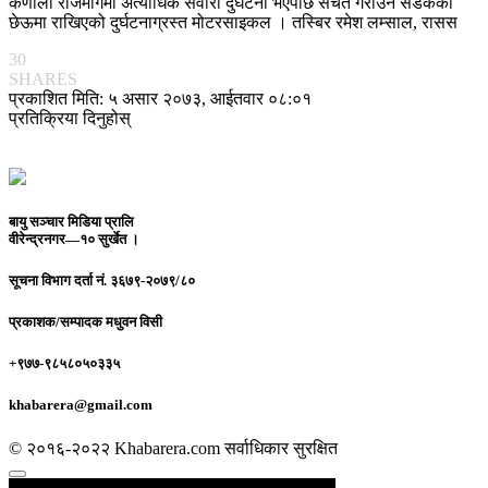
कर्णाली राजमार्गमा अत्याधिक सवारी दुर्घटना भएपछि सचेत गराउन सडकको
छेऊमा राखिएको दुर्घटनाग्रस्त मोटरसाइकल । तस्बिर रमेश लम्साल, रासस
30
SHARES
प्रकाशित मिति: ५ असार २०७३, आईतवार ०८:०१
प्रतिक्रिया दिनुहोस्
बायु सञ्चार मिडिया प्रालि
वीरेन्द्रनगर—१० सुर्खेत ।
सूचना विभाग दर्ता नं.
३६७९-२०७९/८०
प्रकाशक/सम्पादक
मधुवन विसी
+९७७-९८५८०५०३३५
khabarera@gmail.com
© २०१६-२०२२ Khabarera.com सर्वाधिकार सुरक्षित