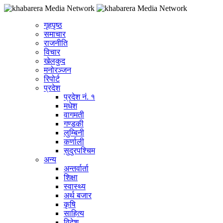
गृहपृष्ठ
समाचार
राजनीति
विचार
खेलकुद
मनोरञ्जन
रिपोर्ट
प्रदेश
प्रदेश नं. १
मधेश
वागमती
गण्डकी
लुम्बिनी
कर्णाली
सुदुरपश्चिम
अन्य
अन्तर्वार्ता
शिक्षा
स्वास्थ्य
अर्थ बजार
कृषि
साहित्य
विदेश