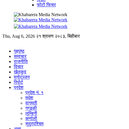
फोटो फिचर
Thu, Aug 6, 2026
२१ श्रावण २०८३, बिहीबार
गृहपृष्ठ
समाचार
राजनीति
विचार
खेलकुद
मनोरञ्जन
रिपोर्ट
प्रदेश
प्रदेश नं. १
मधेश
वागमती
गण्डकी
लुम्बिनी
कर्णाली
सुदुरपश्चिम
अन्य