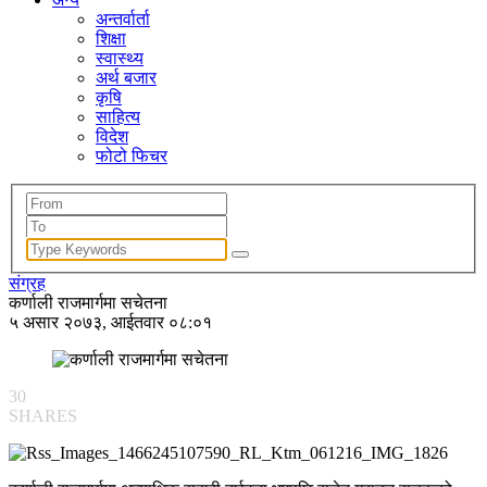
अन्तर्वार्ता
शिक्षा
स्वास्थ्य
अर्थ बजार
कृषि
साहित्य
विदेश
फोटो फिचर
संग्रह
कर्णाली राजमार्गमा सचेतना
५ असार २०७३, आईतवार ०८:०१
30
SHARES