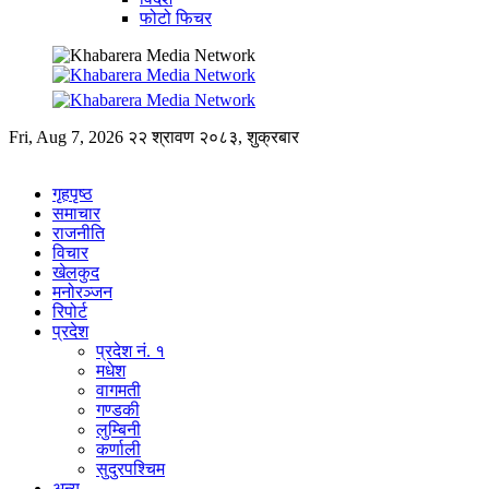
फोटो फिचर
Fri, Aug 7, 2026
२२ श्रावण २०८३, शुक्रबार
गृहपृष्ठ
समाचार
राजनीति
विचार
खेलकुद
मनोरञ्जन
रिपोर्ट
प्रदेश
प्रदेश नं. १
मधेश
वागमती
गण्डकी
लुम्बिनी
कर्णाली
सुदुरपश्चिम
अन्य