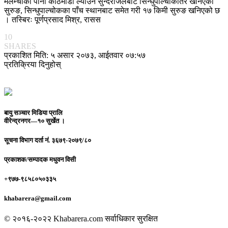
मेलम्चीको पानी काठमाडौँ ल्याउन सुन्दरीजलबाट सिन्धुपाल्चोकतिर खनिएको
सुरुङ, सिन्धुपाल्चोकका पाँच स्थानबाट समेत गरी १७ किमी सुरुङ खनिएको छ
। तस्बिरः पूर्णप्रसाद मिश्र, रासस
10
SHARES
प्रकाशित मिति: ५ असार २०७३, आईतवार ०७:५७
प्रतिक्रिया दिनुहोस्
बायु सञ्चार मिडिया प्रालि
वीरेन्द्रनगर—१० सुर्खेत ।
सूचना विभाग दर्ता नं.
३६७९-२०७९/८०
प्रकाशक/सम्पादक
मधुवन विसी
+९७७-९८५८०५०३३५
khabarera@gmail.com
© २०१६-२०२२ Khabarera.com सर्वाधिकार सुरक्षित