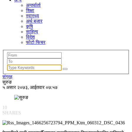
अन्तर्वार्ता
शिक्षा
स्वास्थ्य
अर्थ बजार
कृषि
साहित्य
विदेश
फोटो फिचर
संग्रह
सुरुङ
५ असार २०७३, आईतवार ०७:५७
10
SHARES