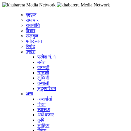
गृहपृष्ठ
समाचार
राजनीति
विचार
खेलकुद
मनोरञ्जन
रिपोर्ट
प्रदेश
प्रदेश नं. १
मधेश
वागमती
गण्डकी
लुम्बिनी
कर्णाली
सुदुरपश्चिम
अन्य
अन्तर्वार्ता
शिक्षा
स्वास्थ्य
अर्थ बजार
कृषि
साहित्य
विदेश