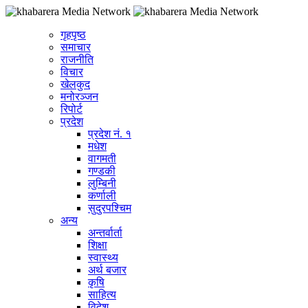
गृहपृष्ठ
समाचार
राजनीति
विचार
खेलकुद
मनोरञ्जन
रिपोर्ट
प्रदेश
प्रदेश नं. १
मधेश
वागमती
गण्डकी
लुम्बिनी
कर्णाली
सुदुरपश्चिम
अन्य
अन्तर्वार्ता
शिक्षा
स्वास्थ्य
अर्थ बजार
कृषि
साहित्य
विदेश