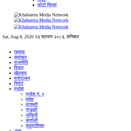
फोटो फिचर
Sat, Aug 8, 2026
२३ श्रावण २०८३, शनिबार
गृहपृष्ठ
समाचार
राजनीति
विचार
खेलकुद
मनोरञ्जन
रिपोर्ट
प्रदेश
प्रदेश नं. १
मधेश
वागमती
गण्डकी
लुम्बिनी
कर्णाली
सुदुरपश्चिम
अन्य