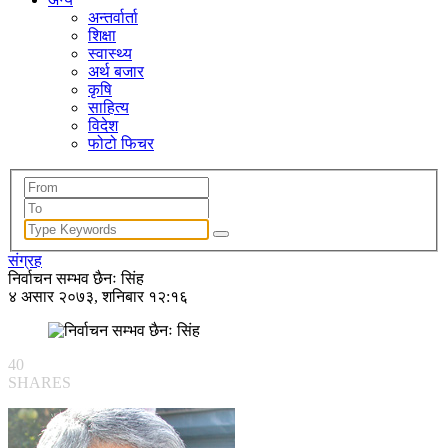
अन्तर्वार्ता
शिक्षा
स्वास्थ्य
अर्थ बजार
कृषि
साहित्य
विदेश
फोटो फिचर
संग्रह
निर्वाचन सम्भव छैनः सिंह
४ असार २०७३, शनिबार १२:१६
40
SHARES