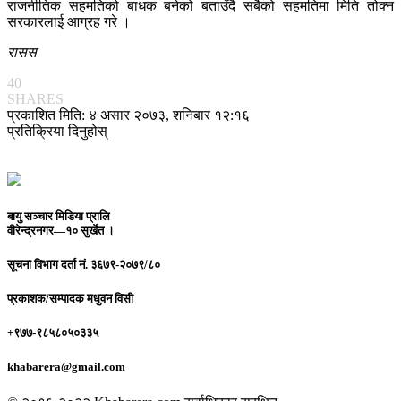
राजनीतिक सहमतिको बाधक बनेको बताउँदै सबैको सहमतिमा मिति तोक्न
सरकारलाई आग्रह गरे ।
रासस
40
SHARES
प्रकाशित मिति: ४ असार २०७३, शनिबार १२:१६
प्रतिक्रिया दिनुहोस्
बायु सञ्चार मिडिया प्रालि
वीरेन्द्रनगर—१० सुर्खेत ।
सूचना विभाग दर्ता नं.
३६७९-२०७९/८०
प्रकाशक/सम्पादक
मधुवन विसी
+९७७-९८५८०५०३३५
khabarera@gmail.com