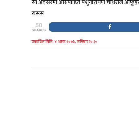
सो अवसरमा अग्निपीडित पर्शुनारायण चौधरीले आफूहरु 
रासस
50
SHARES
प्रकाशित मिति: ४ असार २०७३, शनिबार १०:१०