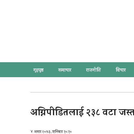
गृहपृष्ठ
समाचार
राजनीति
विचार
अग्निपीडितलाई २३८ वटा जस
४ असार २०७३, शनिबार १०:१०