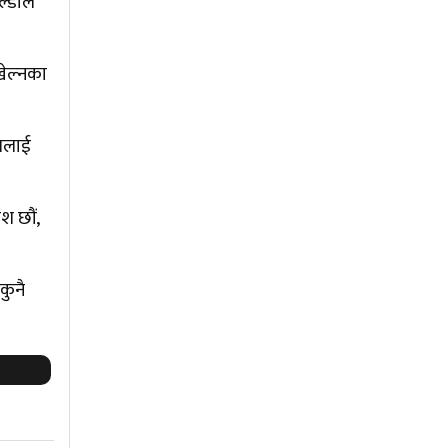
ल्डोले
खेल्नका
उसलाई
श छौं,
कुनै