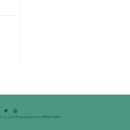
२०१६-२०२२ Khabarera.com सर्वाधिकार सुरक्षित