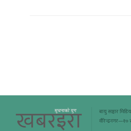
बायु सञ्चार मिडिय
वीरेन्द्रनगर—१० सु