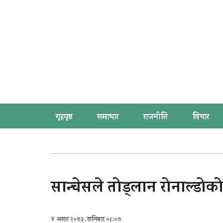
गृहपृष्ठ
समाचार
राजनीति
विचार
सान्चेसले तोड्लान रोनाल्डोको 
४ असार २०७३, शनिबार ०८:०७