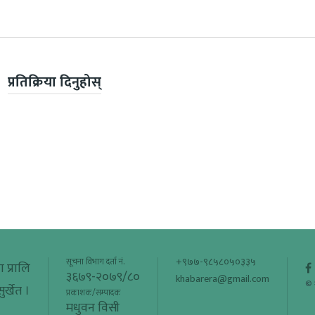
प्रतिक्रिया दिनुहोस्
+९७७-९८५८०५०३३५
सूचना विभाग दर्ता नं.
ा प्रालि
३६७९-२०७९/८०
khabarera@gmail.com
© 
र्खेत ।
प्रकाशक/सम्पादक
मधुवन विसी