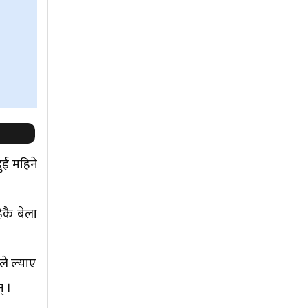
ुई महिने
ेकै बेला
ले ल्याए
् ।