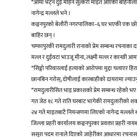
“आमा भेट्न दुई महिने सुत्केरी माइत आएकी बहिनीलाई
नागेन्द्र मल्लले भने ।
कञ्चनपुरको बेलौरी नगरपालिका–६ घर भएकी एक छोर
बाहिर छन् ।
चम्फापुरकी रामदुलारी रानाको प्रेम सम्बन्ध रचनाका दा
मल्ल र दुईवटा भाउजू मीना, लक्ष्मी मल्ल र कान्छी 
“सिङ्गो परिवारलाई हत्याको आरोपमा मुद्दा चलाएर हिरासत
छानबिन गरोस्, दोषीलाई कारबाहीको दायरामा ल्याउनुपर्
“रामदुलारीसित भाइ प्रकाशको प्रेम सम्बन्ध रहेको भए 
गत जेठ १८ गते राति घरबाट भागेकी रामदुलारीको शव 
२४ गते माइतबाटै नियन्त्रणमा लिएको नागेन्द्र मल्लल
जिल्ला प्रहरी कार्यालय कञ्चनपुरका प्रवक्ता प्रहरी
ससुरा पदम रानाले दिएको जाहेरीका आधारमा रचनासहित