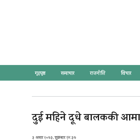
गृहपृष्ठ
समाचार
राजनीति
विचार
दुई महिने दूधे बालककी आमाला
३ असार २०७३, शुक्रबार १४:३७