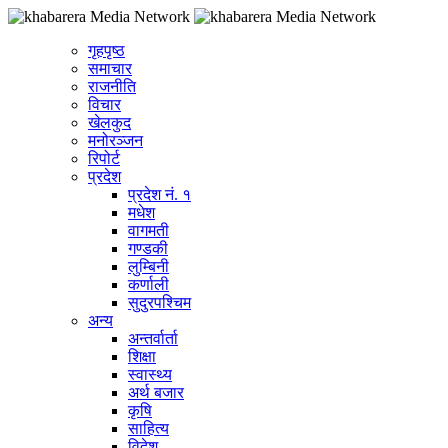
गृहपृष्ठ
समाचार
राजनीति
विचार
खेलकुद
मनोरञ्जन
रिपोर्ट
प्रदेश
प्रदेश नं. १
मधेश
वागमती
गण्डकी
लुम्बिनी
कर्णाली
सुदुरपश्चिम
अन्य
अन्तर्वार्ता
शिक्षा
स्वास्थ्य
अर्थ बजार
कृषि
साहित्य
विदेश