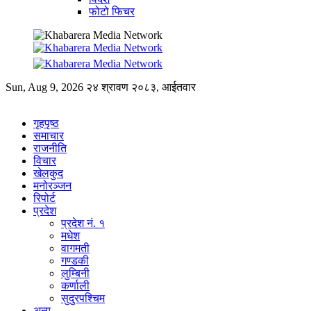
फोटो फिचर
Sun, Aug 9, 2026
२४ श्रावण २०८३, आईतवार
गृहपृष्ठ
समाचार
राजनीति
विचार
खेलकुद
मनोरञ्जन
रिपोर्ट
प्रदेश
प्रदेश नं. १
मधेश
वागमती
गण्डकी
लुम्बिनी
कर्णाली
सुदुरपश्चिम
अन्य