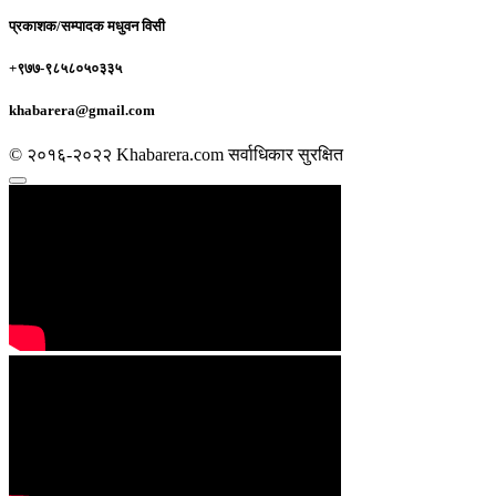
प्रकाशक/सम्पादक
मधुवन विसी
+९७७-९८५८०५०३३५
khabarera@gmail.com
© २०१६-२०२२ Khabarera.com सर्वाधिकार सुरक्षित