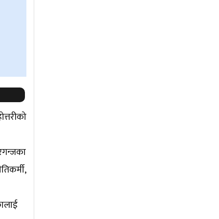
ोत्तरीको
ीरगन्जका
ीतिकर्मी,
कालाई