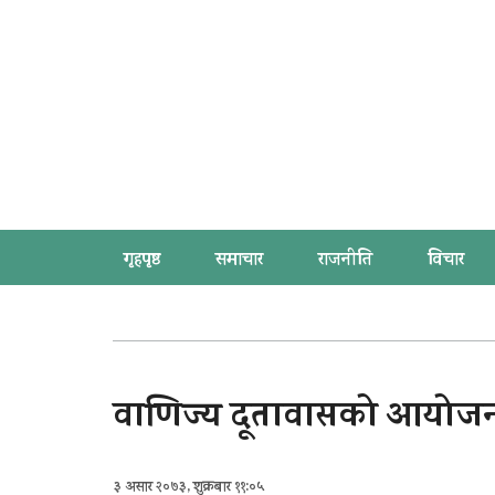
गृहपृष्ठ
समाचार
राजनीति
विचार
वाणिज्य दूतावासको आयोजन
३ असार २०७३, शुक्रबार ११:०५