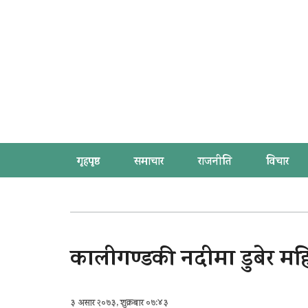
गृहपृष्ठ
समाचार
राजनीति
विचार
कालीगण्डकी नदीमा डुबेर महिल
३ असार २०७३, शुक्रबार ०७:४३