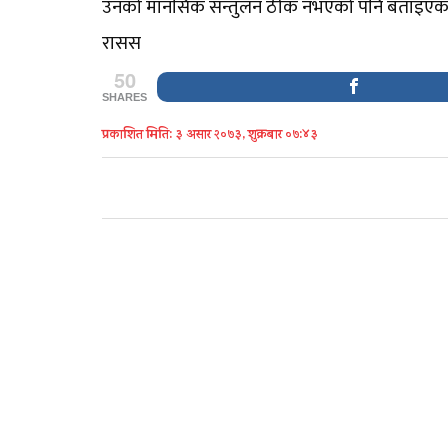
उनको मानसिक सन्तुलन ठीक नभएको पनि बताइएक
रासस
50
SHARES
प्रकाशित मिति: ३ असार २०७३, शुक्रबार ०७:४३