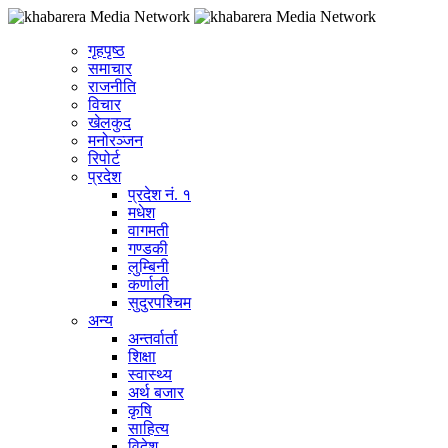
गृहपृष्ठ
समाचार
राजनीति
विचार
खेलकुद
मनोरञ्जन
रिपोर्ट
प्रदेश
प्रदेश नं. १
मधेश
वागमती
गण्डकी
लुम्बिनी
कर्णाली
सुदुरपश्चिम
अन्य
अन्तर्वार्ता
शिक्षा
स्वास्थ्य
अर्थ बजार
कृषि
साहित्य
विदेश