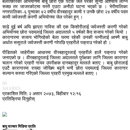
बलात्कारको अभियोगमा बाबु छोरा एकै पटक जेल परेको सुन्दा आश्चार्य लाग्न
सक्छ तर जाजरकोटमा यस्तै एउटा अनौठो घटना भएको छ । भेरीमालिका
नगरपालिका–६ पुन्माका ४२ वर्षीय वीरबहादुर कामी र उनकै छोरा २४ वर्षीय पदम
कामी जर्वजस्ती करणी अभियोगमा जेल परेका हुन् ।
साढे दुई बर्ष अघि झाप्रा गाविस की एक किशोरीलाई जर्वजस्ती करणी गरेको
अभियोगमा छोरा पदमलाई जिल्ला अदालतले ५ वर्षको कैद सजाय गरेको थियो ।
कारागारमा सजाय भोगिरहेको बेला घरमा रहेकी उनकी पत्नीलाई आफ्नै बाबु
अर्थात ससुराले जर्वजस्ती करणी गरेपछि प्रहरीले पक्राउ गरेको हो ।
पीडितको जाहेरीका आधारमा वीरबहादुरलाई प्रहरीले हालै पक्राउ गरेको
जनाएको छ । वीरबहादुरलाई जिल्ला अदालतले पुर्पक्षका लागि जिल्ला कारागार
चलान गरेको प्रहरी नायव उपरीक्षक दानबहादुर मल्लले बताए । बाबु छोरालाई
एउटै कारागारमा राख्दा जोखिम बढ्ने भन्दै छोरा पदमलाई जिल्ला कारागार
सल्यान सरुवा गरिएको जिल्ला प्रहरी प्रमुख मल्लले बताए ।
60
SHARES
प्रकाशित मिति: २ असार २०७३, बिहीबार १२:१६
प्रतिक्रिया दिनुहोस्
बायु सञ्चार मिडिया प्रालि