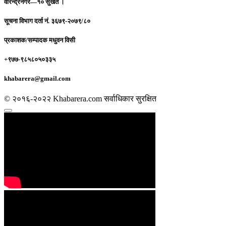
वीरेन्द्रनगर—१० सुर्खेत ।
सूचना विभाग दर्ता नं.
३६७९-२०७९/८०
प्रकाशक/सम्पादक
मधुवन विसी
+९७७-९८५८०५०३३५
khabarera@gmail.com
© २०१६-२०२२ Khabarera.com सर्वाधिकार सुरक्षित