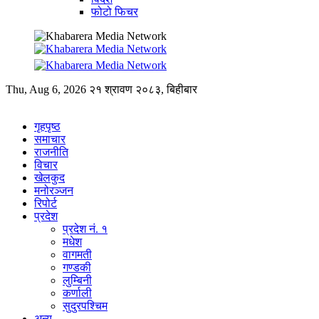
फोटो फिचर
Thu, Aug 6, 2026
२१ श्रावण २०८३, बिहीबार
गृहपृष्ठ
समाचार
राजनीति
विचार
खेलकुद
मनोरञ्जन
रिपोर्ट
प्रदेश
प्रदेश नं. १
मधेश
वागमती
गण्डकी
लुम्बिनी
कर्णाली
सुदुरपश्चिम
अन्य