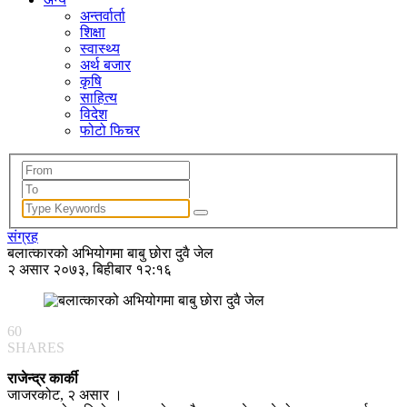
अन्तर्वार्ता
शिक्षा
स्वास्थ्य
अर्थ बजार
कृषि
साहित्य
विदेश
फोटो फिचर
संग्रह
बलात्कारको अभियोगमा बाबु छोरा दुवै जेल
२ असार २०७३, बिहीबार १२:१६
60
SHARES
राजेन्द्र कार्की
जाजरकोट, २ असार ।