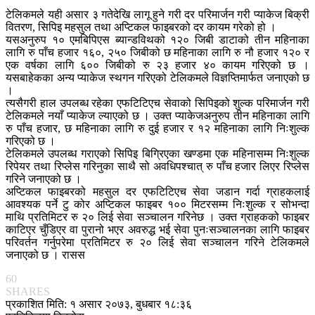
टेलिकमले यही असार ३ गतेदेखि लागू हुने गरी दर परिमार्जन गरी प्याकेज बिक्री
वितरण, सिपिइ महसुल तथा अप्टिकल फाइबरको दर कायम गरेको हो ।
यसअनुरुप १० एमबिपिएस ब्यान्डविथको १२० जिबी डाटाको तीन महिनाका
लागि रु पाँच हजार १६०, २५० जिबीको छ महिनाका लागि रु नौ हजार १२० र
एक वर्षका लागि ६०० जिबीको रु २३ हजार ४० कायम गरिएको छ ।
यसबाहेकका अन्य प्याकेज स्थगन गरिएको टेलिकमले विज्ञप्तिमार्फत जनाएको छ
।
त्यसैगरी हाल उपलब्ध रहेका एफटिटिएच सेवाको सिपिइको शुल्क परिमार्जन गरी
टेलिकमले नयाँ प्याकेज ल्याएको छ । उक्त प्याकेजअनुरुप तीन महिनाका लागि
रु पाँच हजार, छ महिनाका लागि रु दुई हजार र १२ महिनाका लागि निःशुल्क
गरिएको छ ।
टेलिकमले उपलब्ध गराएको सिपिइ बिग्रिएका खण्डमा एक महिनासम्म निःशुल्क
रिपेयर तथा रिप्लेस गरिनुका साथै सो अवधिपश्चात् रु पाँच हजार लिएर रिप्लेस
गरिने जनाएको छ ।
अप्टिकल फाइबरको महसुल दर एफटिटिएच सेवा जडान गर्दा ग्राहकलाई
आवश्यक पर्ने टु कोर अप्टिकल फाइबर १०० मिटरसम्म निःशुल्क र सोभन्दा
माथि प्रतिमिटर रु २० लिई सेवा सञ्चालन गरिनेछ । उक्त ग्राहकको फाइबर
काटिएर चुँडिएर वा पुरानो भएर अवरुद्ध भई सेवा पुनःसञ्चालनका लागि फाइबर
परिवर्तन गर्नुपरेमा प्रतिमिटर रु २० लिई सेवा सञ्चालन गरिने टेलिकमले
जनाएको छ । रासस
60
SHARES
प्रकाशित मिति: १ असार २०७३, बुधबार १८:३६