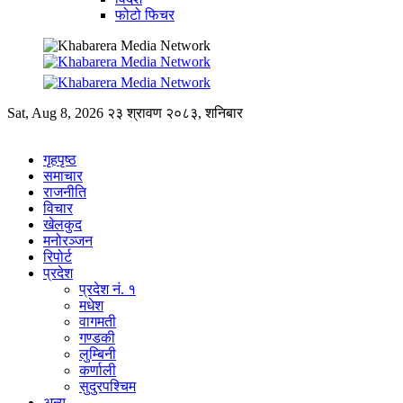
फोटो फिचर
Sat, Aug 8, 2026
२३ श्रावण २०८३, शनिबार
गृहपृष्ठ
समाचार
राजनीति
विचार
खेलकुद
मनोरञ्जन
रिपोर्ट
प्रदेश
प्रदेश नं. १
मधेश
वागमती
गण्डकी
लुम्बिनी
कर्णाली
सुदुरपश्चिम
अन्य