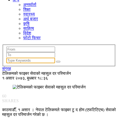
अन्तर्वार्ता
शिक्षा
स्वास्थ्य
अर्थ बजार
कृषि
साहित्य
विदेश
फोटो फिचर
संग्रह
टेलिकमको फाइबर सेवाको महसुल दर परिमार्जन
१ असार २०७३, बुधबार १८:३६
60
SHARES
काठमाडौँ, १ असार । नेपाल टेलिकमले फाइबर टु द होम (एफटिटिएच) सेवाको
महसुल दर परिमार्जन गरेको छ ।