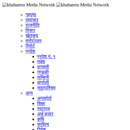
गृहपृष्ठ
समाचार
राजनीति
विचार
खेलकुद
मनोरञ्जन
रिपोर्ट
प्रदेश
प्रदेश नं. १
मधेश
वागमती
गण्डकी
लुम्बिनी
कर्णाली
सुदुरपश्चिम
अन्य
अन्तर्वार्ता
शिक्षा
स्वास्थ्य
अर्थ बजार
कृषि
साहित्य
विदेश