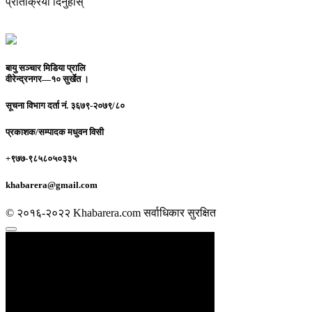
प्रतिक्रिया दिनुहोस्
बायु सञ्चार मिडिया प्रालि
वीरेन्द्रनगर—१० सुर्खेत ।
सूचना विभाग दर्ता नं.
३६७९-२०७९/८०
प्रकाशक/सम्पादक
मधुवन विसी
+९७७-९८५८०५०३३५
khabarera@gmail.com
© २०१६-२०२२ Khabarera.com सर्वाधिकार सुरक्षित