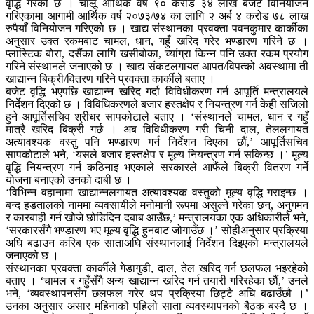
वृद्धि गरेको छ । चालू आर्थिक वर्ष ९० करोड ३४ लाख बजेट विनियोजन
गरिएकामा आगामी आर्थिक वर्ष २०७३/७४ का लागि २ अर्ब ४ करोड ७८ लाख
रुपैयाँ विनियोजन गरिएको छ । खाद्य संस्थानका प्रवक्ता पवनकुमार कार्कीका
अनुसार उक्त रकमबाट चामल, धान, गहुँ खरिद गरेर भण्डारण गरिने छ ।
प्लास्टिक बोरा, दसैंका लागि खसीबोका, च्यांग्रा किन्न पनि उक्त रकम प्रयोग
गरिने संस्थानले जनाएको छ । खाद्य संकटलगायत आपत/विपत्को अवस्थामा ती
खाद्यान्न बिक्री/वितरण गरिने प्रवक्ता कार्कीले बताए ।
बजेट वृद्धि भएपछि खाद्यान्न खरिद गर्दा विविधीकरण गर्न आपूर्ति मन्त्रालयले
निर्देशन दिएको छ । विविधिकरणले बजार हस्तक्षेप र नियन्त्रण गर्न केही सजिलो
हुने आपूर्तिसचिव श्रीधर सापकोटाले बताए । ‘संस्थानले चामल, धान र गहुँ
मात्रै खरिद बिक्री गर्छ । अब विविधीकरण गरी चिनी दाल, तेललगायत
अत्यावश्यक वस्तु पनि भण्डारण गर्न निर्देशन दिएका छौं,’ आपूर्तिसचिव
सापकोटाले भने, ‘यसले बजार हस्तक्षेप र मूल्य नियन्त्रण गर्न सकिन्छ ।’ मूल्य
वृद्धि नियन्त्रण गर्न कठिनाइ भएकाले सरकारले आफैंले बिक्री वितरण गर्ने
योजना बनाएको उनको दाबी छ ।
‘विभिन्न वहानामा खाद्यान्नलगायत अत्यावश्यक वस्तुको मूल्य वृद्धि गराइन्छ ।
बन्द हडतालको नाममा व्यवसायीले मनोमानी रूपमा असुल्ने गरेका छन्, अनुगमन
र कारबाही गर्न खोजे छोडिदिन दबाब आउँछ,’ मन्त्रालयका एक अधिकारीले भने,
‘सरकारसँगै भण्डारण भए मूल्य वृद्धि हुनबाट जोगाउँछ ।’ सोहीअनुसार प्रक्रिया
अघि बढाउन करिब एक साताअघि संस्थानलाई निर्देशन दिइएको मन्त्रालयले
जनाएको छ ।
संस्थानका प्रवक्ता कार्कीले गेडागुडी, दाल, तेल खरिद गर्न छलफल भइरहेको
बताए । ‘चामल र गहुँसँगै अन्य खाद्यान्न खरिद गर्न तयारी गरिरहेका छौं,’ उनले
भने, ‘व्यवस्थापनसँग छलफल गरेर थप प्रक्रिया छिट्टै अघि बढाउँछौ ।’
उनका अनुसार असार महिनाको पहिलो साता व्यवस्थापनको बैठक बस्दै छ ।