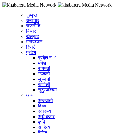
गृहपृष्ठ
समाचार
राजनीति
विचार
खेलकुद
मनोरञ्जन
रिपोर्ट
प्रदेश
प्रदेश नं. १
मधेश
वागमती
गण्डकी
लुम्बिनी
कर्णाली
सुदुरपश्चिम
अन्य
अन्तर्वार्ता
शिक्षा
स्वास्थ्य
अर्थ बजार
कृषि
साहित्य
विदेश