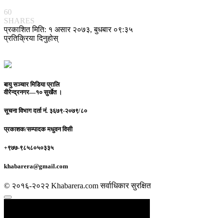
60
SHARES
प्रकाशित मिति: १ असार २०७३, बुधबार ०९:३५
प्रतिक्रिया दिनुहोस्
बायु सञ्चार मिडिया प्रालि
वीरेन्द्रनगर—१० सुर्खेत ।
सूचना विभाग दर्ता नं.
३६७९-२०७९/८०
प्रकाशक/सम्पादक
मधुवन विसी
+९७७-९८५८०५०३३५
khabarera@gmail.com
© २०१६-२०२२ Khabarera.com सर्वाधिकार सुरक्षित