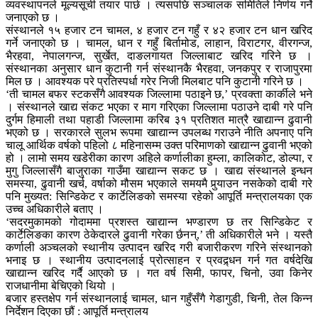
व्यवस्थापनले मूल्यसूची तयार पार्छ । त्यसपछि सञ्चालक समितिले निर्णय गर्ने
जनाएको छ ।
संस्थानले १५ हजार टन चामल, ४ हजार टन गहुँ र ४२ हजार टन धान खरिद
गर्ने जनाएको छ । चामल, धान र गहुँ बिर्तामोड, लाहान, विराटगर, वीरगन्ज,
भैरहवा, नेपालगन्ज, सुर्खेत, दाङलगायत जिल्लाबाट खरिद गरिने छ ।
संस्थानका अनुसार धान कुटानी गर्न संस्थानकै भैरहवा, जनकपुर र राजापुरमा
मिल छ । आवश्यक परे प्रतिस्पर्धा गरेर निजी मिलबाट पनि कुटानी गरिने छ ।
‘ती चामल बफर स्टकसँगै आवश्यक जिल्लामा पठाइने छ,’ प्रवक्ता कार्कीले भने
। संस्थानले खाद्य संकट भएका र माग गरिएका जिल्लामा पठाउने दाबी गरे पनि
दुर्गम हिमाली तथा पहाडी जिल्लामा करिब ३१ प्रतिशत मात्रै खाद्यान्न ढुवानी
भएको छ । सरकारले सुलभ रूपमा खाद्यान्न उपलब्ध गराउने नीति अपनाए पनि
चालू आर्थिक वर्षको पहिलो ८ महिनासम्म उक्त परिमाणको खाद्यान्न ढुवानी भएको
हो । लामो समय खडेरीका कारण अहिले कर्णालीका हुम्ला, कालिकोट, डोल्पा, र
मुगु जिल्लासँगै बाजुराका गाउँमा खाद्यान्न सकट छ । खाद्य संस्थानले इन्धन
समस्या, ढुवानी खर्च, वर्षाको मौसम भएकाले समयमै पुर्‍याउन नसकेको दाबी गरे
पनि मुख्यत: सिन्डिकेट र कार्टेलिङको समस्या रहेको आपूर्ति मन्त्रालयका एक
उच्च अधिकारीले बताए ।
‘सदरमुकामको गोदाममा प्रशस्त खाद्यान्न भण्डारण छ तर सिन्डिकेट र
कार्टेलिङका कारण ठेकेदारले ढुवानी गरेका छैनन्,’ ती अधिकारीले भने । यस्तै
कर्णाली अञ्चलको स्थानीय उत्पादन खरिद गरी बजारीकरण गरिने संस्थानको
भनाइ छ । स्थानीय उत्पादनलाई प्रोत्साहन र प्रवद्र्धन गर्न गत वर्षदेखि
खाद्यान्न खरिद गर्दै आएको छ । गत वर्ष सिमी, फापर, चिनो, उवा किनेर
राजधानीमा बेचिएको थियो ।
बजार हस्तक्षेप गर्न संस्थानलाई चामल, धान गहुँसँगै गेडागुडी, चिनी, तेल किन्न
निर्देशन दिएका छौं : आपूर्ति मन्त्रालय