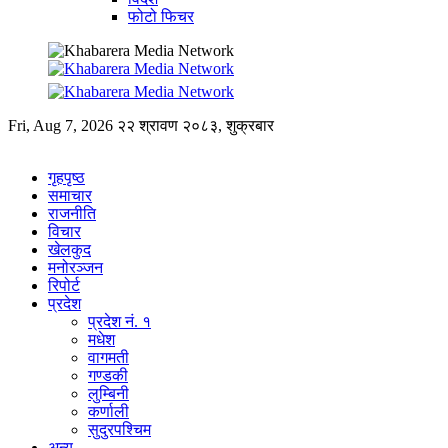
फोटो फिचर
Fri, Aug 7, 2026
२२ श्रावण २०८३, शुक्रबार
गृहपृष्ठ
समाचार
राजनीति
विचार
खेलकुद
मनोरञ्जन
रिपोर्ट
प्रदेश
प्रदेश नं. १
मधेश
वागमती
गण्डकी
लुम्बिनी
कर्णाली
सुदुरपश्चिम
अन्य