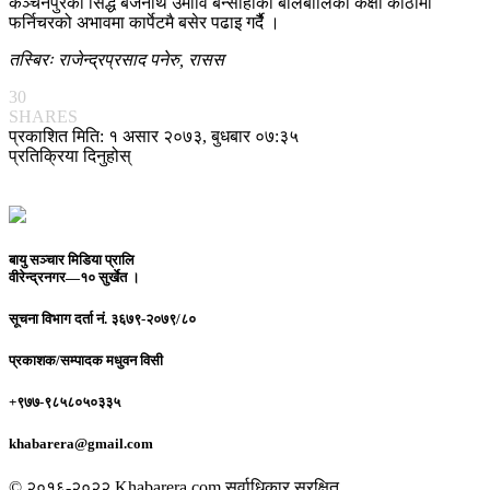
कञ्चनपुरको सिद्ध बैजनाथ उमावि बन्साहाका बालबालिका कक्षा कोठामा
फर्निचरको अभावमा कार्पेटमै बसेर पढाइ गर्दैै ।
तस्बिरः राजेन्द्रप्रसाद पनेरु, रासस
30
SHARES
प्रकाशित मिति: १ असार २०७३, बुधबार ०७:३५
प्रतिक्रिया दिनुहोस्
बायु सञ्चार मिडिया प्रालि
वीरेन्द्रनगर—१० सुर्खेत ।
सूचना विभाग दर्ता नं.
३६७९-२०७९/८०
प्रकाशक/सम्पादक
मधुवन विसी
+९७७-९८५८०५०३३५
khabarera@gmail.com
© २०१६-२०२२ Khabarera.com सर्वाधिकार सुरक्षित