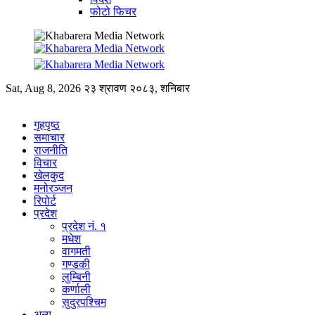
फोटो फिचर
Sat, Aug 8, 2026
२३ श्रावण २०८३, शनिबार
गृहपृष्ठ
समाचार
राजनीति
विचार
खेलकुद
मनोरञ्जन
रिपोर्ट
प्रदेश
प्रदेश नं. १
मधेश
वागमती
गण्डकी
लुम्बिनी
कर्णाली
सुदुरपश्चिम
अन्य