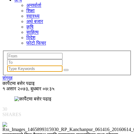
अन्तर्वार्ता
शिक्षा
स्वास्थ्य
अर्थ बजार
कृषि
साहित्य
विदेश
फोटो फिचर
संग्रह
कार्पेटमा बसेर पढाइ
१ असार २०७३, बुधबार ०७:३५
30
SHARES