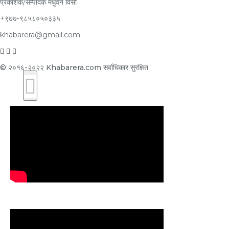
प्रकाशक/सम्पादक
मधुवन विसी
+९७७-९८५८०५०३३५
khabarera@gmail.com
© २०१६-२०२२ Khabarera.com सर्वाधिकार सुरक्षित