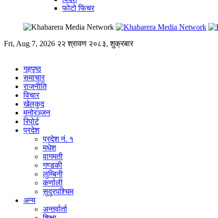
फोटो फिचर
Fri, Aug 7, 2026
२२ श्रावण २०८३, शुक्रबार
गृहपृष्ठ
समाचार
राजनीति
विचार
खेलकुद
मनोरञ्जन
रिपोर्ट
प्रदेश
प्रदेश नं. १
मधेश
वागमती
गण्डकी
लुम्बिनी
कर्णाली
सुदुरपश्चिम
अन्य
अन्तर्वार्ता
शिक्षा