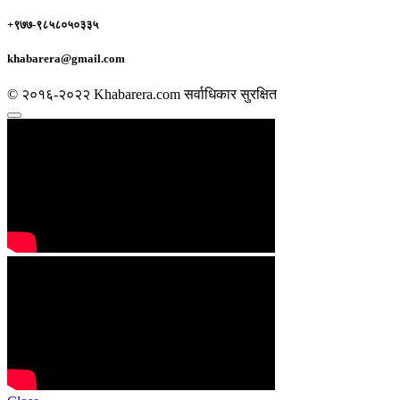
+९७७-९८५८०५०३३५
khabarera@gmail.com
© २०१६-२०२२ Khabarera.com सर्वाधिकार सुरक्षित