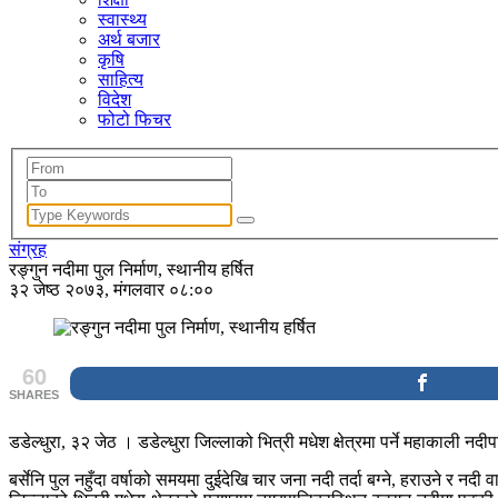
स्वास्थ्य
अर्थ बजार
कृषि
साहित्य
विदेश
फोटो फिचर
संग्रह
रङ्गुन नदीमा पुल निर्माण, स्थानीय हर्षित
३२ जेष्ठ २०७३, मंगलवार ०८:००
60
SHARES
डडेल्धुरा, ३२ जेठ । डडेल्धुरा जिल्लाको भित्री मधेश क्षेत्रमा पर्ने महाकाली नद
बर्सेनि पुल नहुँदा वर्षाको समयमा दुईदेखि चार जना नदी तर्दा बग्ने, हराउने र नदी 