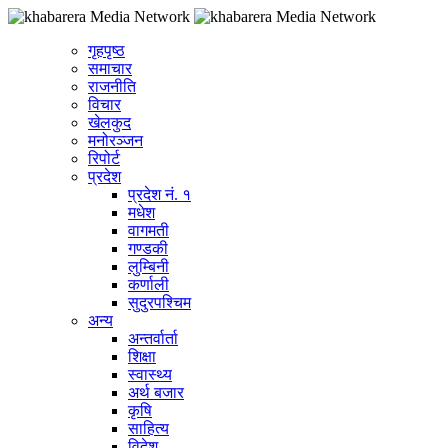
गृहपृष्ठ
समाचार
राजनीति
विचार
खेलकुद
मनोरञ्जन
रिपोर्ट
प्रदेश
प्रदेश नं. १
मधेश
वागमती
गण्डकी
लुम्बिनी
कर्णाली
सुदुरपश्चिम
अन्य
अन्तर्वार्ता
शिक्षा
स्वास्थ्य
अर्थ बजार
कृषि
साहित्य
विदेश