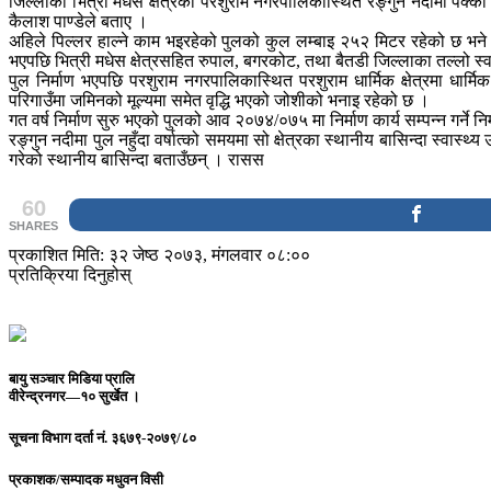
जिल्लाको भित्री मधेस क्षेत्रको परशुराम नगरपालिकास्थित रङ्गुन नदीमा पक्की
कैलाश पाण्डेले बताए ।
अहिले पिल्लर हाल्ने काम भइरहेको पुलको कुल लम्बाइ २५२ मिटर रहेको छ भने
भएपछि भित्री मधेस क्षेत्रसहित रुपाल, बगरकोट, तथा बैतडी जिल्लाका तल्लो स्व
पुल निर्माण भएपछि परशुराम नगरपालिकास्थित परशुराम धार्मिक क्षेत्रमा धा
परिगाउँमा जमिनको मूल्यमा समेत वृद्धि भएको जोशीको भनाइ रहेको छ ।
गत वर्ष निर्माण सुरु भएको पुलको आव २०७४/०७५ मा निर्माण कार्य सम्पन्न गर्ने नि
रङ्गुन नदीमा पुल नहुँदा वर्षात्को समयमा सो क्षेत्रका स्थानीय बासिन्दा स्वास
गरेको स्थानीय बासिन्दा बताउँछन् । रासस
60
SHARES
प्रकाशित मिति: ३२ जेष्ठ २०७३, मंगलवार ०८:००
प्रतिक्रिया दिनुहोस्
बायु सञ्चार मिडिया प्रालि
वीरेन्द्रनगर—१० सुर्खेत ।
सूचना विभाग दर्ता नं.
३६७९-२०७९/८०
प्रकाशक/सम्पादक
मधुवन विसी