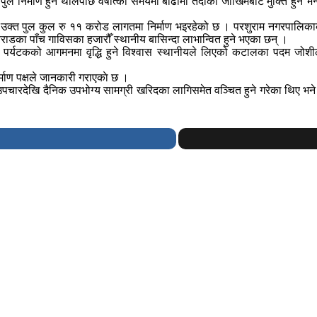
 पुल निर्माण हुन थालेपछि वर्षात्को समयमा बाढीमा तर्दाको जोखिमबाट मुक्ति हु
 उक्त पुल कुल रु ११ करोड लागतमा निर्माण भइरहेको छ । परशुराम नगरपालिकाक
राडका पाँच गाविसका हजारौँ स्थानीय बासिन्दा लाभान्वित हुने भएका छन् ।
र्मिक पर्यटकको आगमनमा वृद्धि हुने विश्वास स्थानीयले लिएको कटालका पदम जोश
र्माण पक्षले जानकारी गराएकाे छ ।
्थ्य उपचारदेखि दैनिक उपभोग्य सामग्री खरिदका लागिसमेत वञ्चित हुने गरेका थिए भ