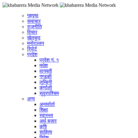
गृहपृष्ठ
समाचार
राजनीति
विचार
खेलकुद
मनोरञ्जन
रिपोर्ट
प्रदेश
प्रदेश नं. १
मधेश
वागमती
गण्डकी
लुम्बिनी
कर्णाली
सुदुरपश्चिम
अन्य
अन्तर्वार्ता
शिक्षा
स्वास्थ्य
अर्थ बजार
कृषि
साहित्य
विदेश