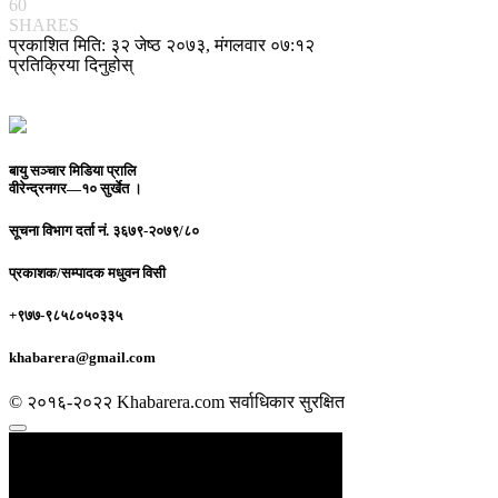
60
SHARES
प्रकाशित मिति: ३२ जेष्ठ २०७३, मंगलवार ०७:१२
प्रतिक्रिया दिनुहोस्
बायु सञ्चार मिडिया प्रालि
वीरेन्द्रनगर—१० सुर्खेत ।
सूचना विभाग दर्ता नं.
३६७९-२०७९/८०
प्रकाशक/सम्पादक
मधुवन विसी
+९७७-९८५८०५०३३५
khabarera@gmail.com
© २०१६-२०२२ Khabarera.com सर्वाधिकार सुरक्षित