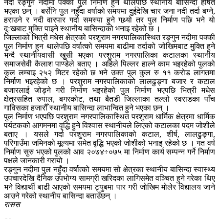
नदी रङ्गुन नदीमा पक्की पुल निर्माण हुन थालेपछि स्थानीय बासिन्दा हर्षित
भएका छन् । बर्सेनि पुल नहुँदा वर्षाको समयमा दुईदेखि चार जना नदी तर्दा बग्ने,
हराउने र नदी वारपार गर्दा समस्या हुने गथ्र्यो तर पुल निर्माण पछि भने यो
दुःखबाट मुक्ति पाइने स्थानीय बासिन्दाको भनाइ रहेको छ ।
जिल्लाको भित्री मधेस क्षेत्रको परशुराम नगरपालिकास्थित रङ्गुन नदीमा पक्की
पुल निर्माण हुन थालेपछि वर्षात्को समयमा बाढीमा तर्दाको जोखिमबाट मुक्ति हुने
भन्दै स्थानीयवासी खुुसी भएका परशुराम नगरपालिका कटालका स्थानीय
समाजसेवी कैलाश पाण्डेले बताए । अहिले पिल्लर हाल्ने काम भइरहेको पुलको
कुल लम्बाइ २५२ मिटर रहेको छ भने उक्त पुल कुल रु ११ करोड लागतमा
निर्माण भइरहेको छ । परशुराम नगरपालिकाको लालढुङ्गा बजार र कटाल
बजारलाई जोड्ने गरी निर्माण भइरहेको पुल निर्माण भएपछि भित्री मधेस
क्षेत्रसहित रुपाल, बगरकोट, तथा बैतडी जिल्लाका तल्लो स्वराडका पाँच
गाविसका हजारौँ स्थानीय बासिन्दा लाभान्वित हुने भएका छन् ।
पुल निर्माण भएपछि परशुराम नगरपालिकास्थित परशुराम धार्मिक क्षेत्रमा धार्मिक
पर्यटकको आगमनमा वृद्धि हुने विश्वास स्थानीयले लिएको कटालका पदम जोशीले
बताए । यसले गर्दा परशुराम नगरपालिकाको कटाल, शीर्ष, लालढुङ्गा,
परिगाउँमा जमिनको मूल्यमा समेत वृद्धि भएको जोशीको भनाइ रहेको छ । गत वर्ष
निर्माण सुरु भएको पुलको आव २०७४÷०७५ मा निर्माण कार्य सम्पन्न गर्ने निर्माण
पक्षले जानकारी गरायो ।
रङ्गुन नदीमा पुल नहुँदा वर्षात्को समयमा सो क्षेत्रका स्थानीय बासिन्दा स्वास्थ्य
उपचारदेखि दैनिक उपभोग्य सामग्री खरिदका लागिसमेत वञ्चित हुने गरेका थिए
भने विद्यार्थी बाढी आएको समयमा ट्युबमा पार गरी जोखिम मोलेर विद्यालय जाने
आउने गरेको स्थानीय बासिन्दा बताउँछन् ।
रासस