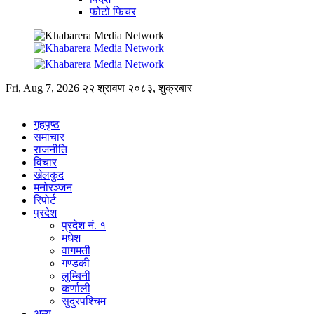
फोटो फिचर
Fri, Aug 7, 2026
२२ श्रावण २०८३, शुक्रबार
गृहपृष्ठ
समाचार
राजनीति
विचार
खेलकुद
मनोरञ्जन
रिपोर्ट
प्रदेश
प्रदेश नं. १
मधेश
वागमती
गण्डकी
लुम्बिनी
कर्णाली
सुदुरपश्चिम
अन्य