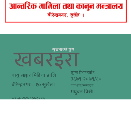
सूचना विभाग दर्ता नं.
बायु सञ्चार मिडिया प्रालि
३६७९-२०७९/८०
वीरेन्द्रनगर—१० सुर्खेत ।
प्रकाशक/सम्पादक
मधुवन विसी
+९७७-९८५८०५०३३५
khabarera@gmail.com
© २०१६-२०२२ Khabarera.com सर्वाधिकार सुरक्षित