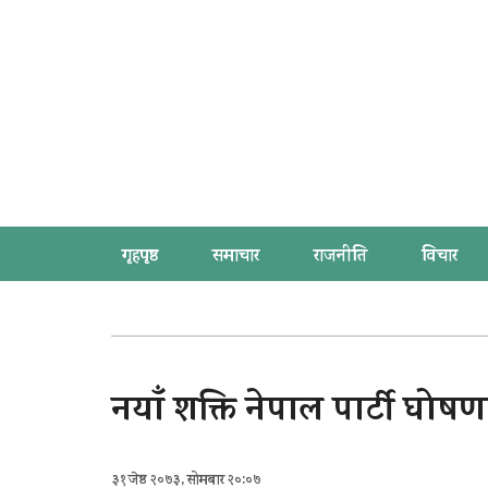
गृहपृष्ठ
समाचार
राजनीति
विचार
नयाँ शक्ति नेपाल पार्टी घोषण
३१ जेष्ठ २०७३, सोमबार २०:०७