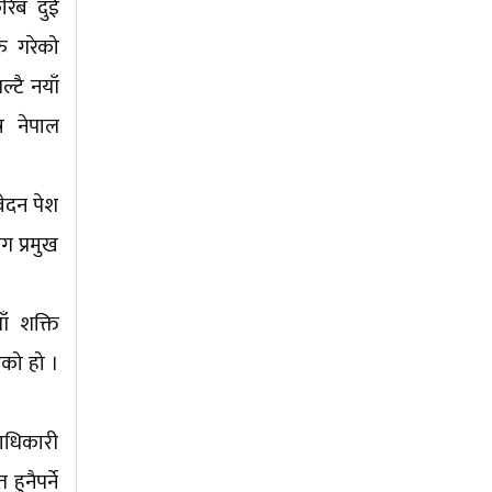
करिब दुई
ु गरेको
्टै नयाँ
र नेपाल
ेदन पेश
ग प्रमुख
ाँ शक्ति
एको हो ।
दाधिकारी
ुनैपर्ने