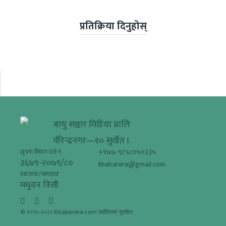
प्रतिक्रिया दिनुहोस्
बायु सञ्चार मिडिया प्रालि
वीरेन्द्रनगर—१० सुर्खेत ।
+९७७-९८५८०५०३३५
सूचना विभाग दर्ता नं.
३६७९-२०७९/८०
khabarera@gmail.com
प्रकाशक/सम्पादक
मधुवन विसी
© २०१६-२०२२ Khabarera.com सर्वाधिकार सुरक्षित