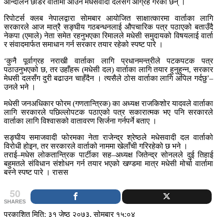
आन्दोलन छाडेर वार्तामा आउन मधेसवादी दलसँग आग्रह गरेका छन् ।
रिपोटर्स क्लब नेपालद्वारा साेमबार आयोजित साक्षात्कारमा वार्ताका लागि
सरकारले आज मात्रै सङ्घीय गठबन्धनलाई औपचारिक पत्र पठाएको बताउँदै
नेकपा (एमाले) नेता समेत रहनुभएका रिमालले मधेसी समुदायको विषयलाई वार्ता
र संवादमार्फत समाधान गर्न सरकार तयार रहेको स्पष्ट पारे ।
‘कुनै पूर्वाग्रह नराखी वार्ताका लागि प्रधानमन्त्रीले पटकपटक पत्र
पठाउनुभएको छ, तर उहाँहरू (मधेसी दल) वार्ताका लागि तयार हुनुहुन्न, सरकार
मेधसी दलसँग दुरी बढाउन चाहँदैन । त्यसैले ठोस वार्ताका लागि अपिल गर्दछु’–
उनले भने ।
मधेसी जनअधिकार फोरम (गणतान्त्रिक) का अध्यक्ष राजकिशोर यादवले वार्ताका
लागि सरकारले पछिल्लोपटक पठाएको पत्र सकारात्मक भए पनि सरकारले
वार्ताका लागि विश्वासको वातावरण सिर्जना गर्नपर्ने बताए ।
सङ्घीय समाजवादी फोरमका नेता राजेन्द्र श्रेष्ठले मधेसवादी दल वार्ताको
विरोधी होइन, तर सरकारले वार्ताको नाममा खेलाँची गरिरहेको छ भने ।
तराई–मधेस लोकतान्त्रिक पार्टीका सह–अध्यक्ष जितेन्द्र सोनलले दुई तिहाई
बहुमतले संविधान संशोधन गर्न तयार भएको खण्डमा मात्र मधेसी मोर्चा वार्तामा
बस्ने स्पष्ट पारे । रासस
50
SHARES
प्रकाशित मिति: ३१ जेष्ठ २०७३, सोमबार १५:०४