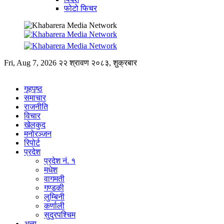
फोटो फिचर
Fri, Aug 7, 2026
२२ श्रावण २०८३, शुक्रबार
गृहपृष्ठ
समाचार
राजनीति
विचार
खेलकुद
मनोरञ्जन
रिपोर्ट
प्रदेश
प्रदेश नं. १
मधेश
वागमती
गण्डकी
लुम्बिनी
कर्णाली
सुदुरपश्चिम
अन्य