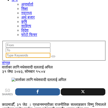
अन्तर्वार्ता
शिक्षा
स्वास्थ्य
अर्थ बजार
कृषि
साहित्य
विदेश
फोटो फिचर
संग्रह
वार्ताका लागि मधेसवादी दललाई अपिल
३१ जेष्ठ २०७३, सोमबार १५:०४
50
SHARES
काठमाडौँ, ३१ जेठ । प्रधानमन्त्रीका राजनीतिक सल्लाहकार विष्णु रिमालले