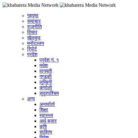
गृहपृष्ठ
समाचार
राजनीति
विचार
खेलकुद
मनोरञ्जन
रिपोर्ट
प्रदेश
प्रदेश नं. १
मधेश
वागमती
गण्डकी
लुम्बिनी
कर्णाली
सुदुरपश्चिम
अन्य
अन्तर्वार्ता
शिक्षा
स्वास्थ्य
अर्थ बजार
कृषि
साहित्य
विदेश