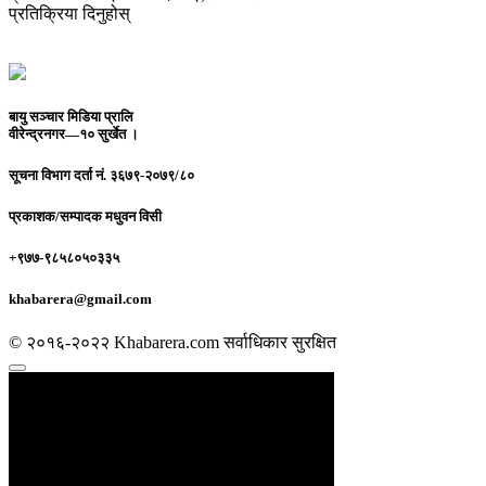
प्रतिक्रिया दिनुहोस्
बायु सञ्चार मिडिया प्रालि
वीरेन्द्रनगर—१० सुर्खेत ।
सूचना विभाग दर्ता नं.
३६७९-२०७९/८०
प्रकाशक/सम्पादक
मधुवन विसी
+९७७-९८५८०५०३३५
khabarera@gmail.com
© २०१६-२०२२ Khabarera.com सर्वाधिकार सुरक्षित