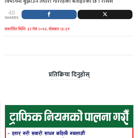
विभागमा बुझाउने तयारी गरिरहेको बताइएको छ । रासस
40
SHARES
प्रकाशित मिति: ३१ जेष्ठ २०७३, सोमबार १३:३४
प्रतिक्रिया दिनुहोस्