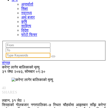
अन्तर्वार्ता
शिक्षा
स्वास्थ्य
अर्थ बजार
कृषि
साहित्य
विदेश
फोटो फिचर
संग्रह
करेन्ट लागेर बालिकाको मृत्यु
३१ जेष्ठ २०७३, सोमबार ०९:३०
40
SHARES
लहान, ३१ जेठ ।
सिरहाको गोलबजार नगरपालिका–७ स्थित चौहर्वामा आइतबार साँझ करेन्ट