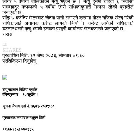
लागेर ५ वर्षीया बालिकाको मृत्यु भएको छ । मृत्यु हुनेमा चौहर्वा–६ निवासी
रामबहादुर मण्डलको ५ वर्षीया छोरी राधिकाकुमारी मण्डल रहेको प्रहरीले
जनाएको छ ।
साँझ ७ बजेतिर मोटरबाट खेतमा पानी लगाउने क्रममा मोटर नजिक खेल्दै गरेकी
राधिकालाई अचानक करेन्ट लागेको थियो । करेन्ट लागेकी राधिकाको
घटनास्थलमै मृत्यु भएको इलाका प्रहरी कार्यालय गोलबजारले जनाएको छ ।
रासस
40
SHARES
प्रकाशित मिति: ३१ जेष्ठ २०७३, सोमबार ०९:३०
प्रतिक्रिया दिनुहोस्
बायु सञ्चार मिडिया प्रालि
वीरेन्द्रनगर—१० सुर्खेत ।
सूचना विभाग दर्ता नं.
३६७९-२०७९/८०
प्रकाशक/सम्पादक
मधुवन विसी
+९७७-९८५८०५०३३५