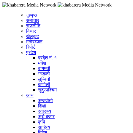
गृहपृष्ठ
समाचार
राजनीति
विचार
खेलकुद
मनोरञ्जन
रिपोर्ट
प्रदेश
प्रदेश नं. १
मधेश
वागमती
गण्डकी
लुम्बिनी
कर्णाली
सुदुरपश्चिम
अन्य
अन्तर्वार्ता
शिक्षा
स्वास्थ्य
अर्थ बजार
कृषि
साहित्य
विदेश