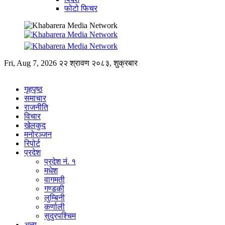
फोटो फिचर
Fri, Aug 7, 2026
२२ श्रावण २०८३, शुक्रबार
गृहपृष्ठ
समाचार
राजनीति
विचार
खेलकुद
मनोरञ्जन
रिपोर्ट
प्रदेश
प्रदेश नं. १
मधेश
वागमती
गण्डकी
लुम्बिनी
कर्णाली
सुदुरपश्चिम
अन्य