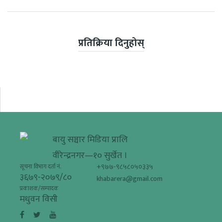
प्रतिक्रिया दिनुहोस्
बायु सञ्चार मिडिया प्रालि
वीरेन्द्रनगर—१० सुर्खेत ।
+९७७-९८५८०५०३३५
सूचना विभाग दर्ता नं.
३६७९-२०७९/८०
khabarera@gmail.com
प्रकाशक/सम्पादक
मधुवन विसी