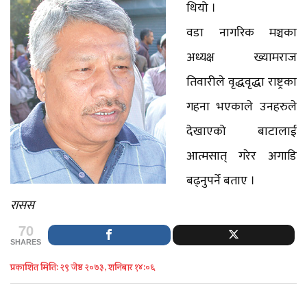
थियो ।
वडा नागरिक मञ्चका
अध्यक्ष ख्यामराज
तिवारीले वृद्धवृद्धा राष्ट्रका
गहना भएकाले उनहरुले
देखाएको बाटालाई
आत्मसात् गरेर अगाडि
बढ्नुपर्ने बताए ।
रासस
70
SHARES
प्रकाशित मिति: २९ जेष्ठ २०७३, शनिबार १४:०६