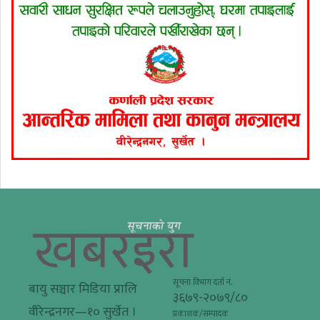
सूचना विभाग दर्ता नं.
बायु सञ्चार मिडिया प्रालि
३६७९-२०७९/८०
वीरेन्द्रनगर—१० सुर्खेत ।
प्रकाशक/सम्पादक