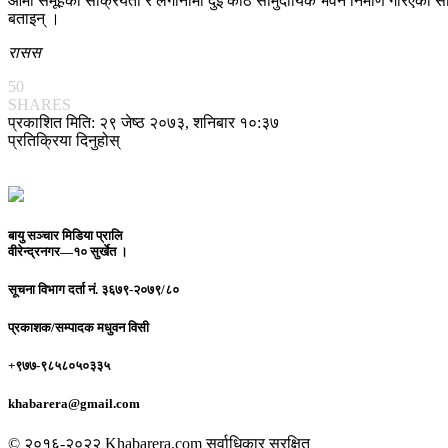
आमा समूहको सक्रियता र लगानीमा दुई कोठे सामुदायिक भवन निर्माण गरिएको सचिव
बताइन् ।
रासस
50
SHARES
प्रकाशित मिति: २९ जेष्ठ २०७३, शनिबार १०:३७
प्रतिक्रिया दिनुहोस्
बायु सञ्चार मिडिया प्रालि
वीरेन्द्रनगर—१० सुर्खेत ।
सूचना विभाग दर्ता नं.
३६७९-२०७९/८०
प्रकाशक/सम्पादक
मधुवन विसी
+९७७-९८५८०५०३३५
khabarera@gmail.com
© २०१६-२०२२ Khabarera.com सर्वाधिकार सुरक्षित