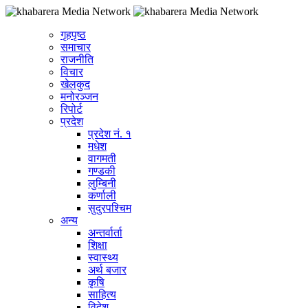
गृहपृष्ठ
समाचार
राजनीति
विचार
खेलकुद
मनोरञ्जन
रिपोर्ट
प्रदेश
प्रदेश नं. १
मधेश
वागमती
गण्डकी
लुम्बिनी
कर्णाली
सुदुरपश्चिम
अन्य
अन्तर्वार्ता
शिक्षा
स्वास्थ्य
अर्थ बजार
कृषि
साहित्य
विदेश