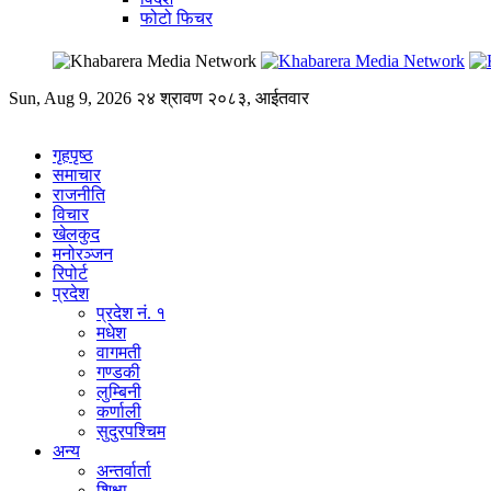
फोटो फिचर
Sun, Aug 9, 2026
२४ श्रावण २०८३, आईतवार
गृहपृष्ठ
समाचार
राजनीति
विचार
खेलकुद
मनोरञ्जन
रिपोर्ट
प्रदेश
प्रदेश नं. १
मधेश
वागमती
गण्डकी
लुम्बिनी
कर्णाली
सुदुरपश्चिम
अन्य
अन्तर्वार्ता
शिक्षा