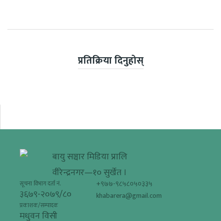
प्रतिक्रिया दिनुहोस्
बायु सञ्चार मिडिया प्रालि
वीरेन्द्रनगर—१० सुर्खेत ।
+९७७-९८५८०५०३३५
सूचना विभाग दर्ता नं.
३६७९-२०७९/८०
khabarera@gmail.com
प्रकाशक/सम्पादक
मधुवन विसी