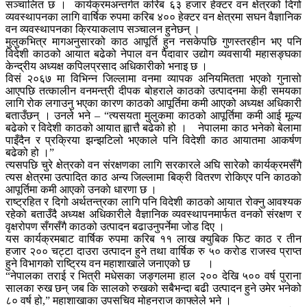
सञ्चालित छ । कार्यक्रमअन्तर्गत करिब ६३ हजार हेक्टर वन क्षेत्रको दिगो
व्यवस्थापनका लागि वार्षिक रुपमा करिब ४०० हेक्टर वन क्षेत्रमा सघन वैज्ञानिक
वन व्यवस्थापनका क्रियाकलाप सञ्चालन हुनेछन् ।
मुलुकभित्र मागअनुसारको काठ आपूर्ति हुन नसकेपछि गुणस्तरहीन भए पनि
विदेशी काठको आयात बढेको नेपाल वन पैदावार उद्योग व्यवसायी महासङ्घका
केन्द्रीय अध्यक्ष कपिलप्रसाद अधिकारीको भनाइ छ ।
विसं २०६७ मा विभिन्न जिल्लामा वनमा व्यापक अनियमितता भएको गुनासो
आएपछि तत्कालीन वनमन्त्री दीपक बोहराले काठको उत्पादनमा केही समयका
लागि रोक लगाउनु भएका कारण काठको आपूर्तिमा कमी आएको अध्यक्ष अधिकारी
बताउँछन् । उनले भने – “त्यसयता मुलुकमा काठको आपूर्तिमा कमी आई मूल्य
बढेको र विदेशी काठको आयात ह्वात्तै बढेको हो । नेपालमा काठ भनेको बेलामा
पाइँदैन र प्रक्रिया झन्झटिलो भएकाले पनि विदेशी काठ आयातमा आकर्षण
बढेको हो ।”
त्यसपछि चुरे क्षेत्रको वन संरक्षणका लागि सरकारले अघि सारेकोे कार्यक्रमसँगै
त्यस क्षेत्रमा उत्पादित काठ अन्य जिल्लामा बिक्री वितरण रोकिएर पनि काठको
आपूर्तिमा कमी आएको उनकाे धारणा छ ।
राष्ट्रहित र दिगो अर्थतन्त्रका लागि पनि विदेशी काठको आयात रोक्नु आवश्यक
रहेको बताउँदै अध्यक्ष अधिकारीले वैज्ञानिक व्यवस्थापनमार्फत वनको संरक्षण र
वृक्षरोपण सँगसँगै काठको उत्पादन बढाउनुपर्नेमा जोड दिए ।
यस कार्यक्रमबाट वार्षिक रुपमा करिब ११ लाख क्युबिक फिट काठ र तीन
हजार २०० चट्टा दाउरा उत्पादन हुने तथा वार्षिक रु ५० करोड राजस्व प्राप्त
हुने विभागको राष्ट्रिय वन महाशाखाले जनाएको छ ।
“नेपालका तराई र भित्री मधेसका जङ्गलमा हाल २०० देखि ५०० वर्ष पुराना
सालका रुख छन् जब कि सालको रुखको सबैभन्दा बढी उत्पादन हुने उमेर भनेको
८० वर्ष हो,” महाशाखाका उपसचिव मोहनराज काफ्लेले भने ।