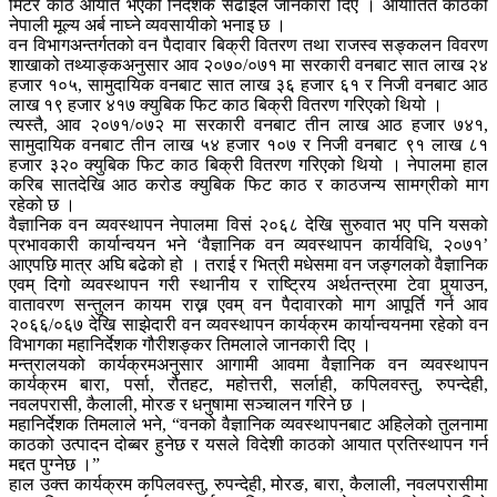
मिटर काठ आयात भएको निर्देशक सेढाईंले जानकारी दिए । आयातित काठको
नेपाली मूल्य अर्ब नाघ्ने व्यवसायीको भनाइ छ ।
वन विभागअन्तर्गतको वन पैदावार बिक्री वितरण तथा राजस्व सङ्कलन विवरण
शाखाको तथ्याङ्कअनुसार आव २०७०/०७१ मा सरकारी वनबाट सात लाख २४
हजार १०५, सामुदायिक वनबाट सात लाख ३६ हजार ६१ र निजी वनबाट आठ
लाख १९ हजार ४१७ क्युबिक फिट काठ बिक्री वितरण गरिएको थियो ।
त्यस्तै, आव २०७१/०७२ मा सरकारी वनबाट तीन लाख आठ हजार ७४१,
सामुदायिक वनबाट तीन लाख ५४ हजार १०७ र निजी वनबाट ९१ लाख ८१
हजार ३२० क्युबिक फिट काठ बिक्री वितरण गरिएको थियो । नेपालमा हाल
करिब सातदेखि आठ करोड क्युबिक फिट काठ र काठजन्य सामग्रीको माग
रहेको छ ।
वैज्ञानिक वन व्यवस्थापन नेपालमा विसं २०६८ देखि सुरुवात भए पनि यसको
प्रभावकारी कार्यान्वयन भने ‘वैज्ञानिक वन व्यवस्थापन कार्यविधि, २०७१’
आएपछि मात्र अघि बढेको हो । तराई र भित्री मधेसमा वन जङ्गलको वैज्ञानिक
एवम् दिगो व्यवस्थापन गरी स्थानीय र राष्ट्रिय अर्थतन्त्रमा टेवा पुर्‍याउन,
वातावरण सन्तुलन कायम राख्न एवम् वन पैदावारको माग आपूर्ति गर्न आव
२०६६/०६७ देखि साझेदारी वन व्यवस्थापन कार्यक्रम कार्यान्वयनमा रहेको वन
विभागका महानिर्देशक गौरीशङ्कर तिमलाले जानकारी दिए ।
मन्त्रालयको कार्यक्रमअनुसार आगामी आवमा वैज्ञानिक वन व्यवस्थापन
कार्यक्रम बारा, पर्सा, रौतहट, महोत्तरी, सर्लाही, कपिलवस्तु, रुपन्देही,
नवलपरासी, कैलाली, मोरङ र धनुषामा सञ्चालन गरिने छ ।
महानिर्देशक तिमलाले भने, “वनको वैज्ञानिक व्यवस्थापनबाट अहिलेको तुलनामा
काठको उत्पादन दोब्बर हुनेछ र यसले विदेशी काठको आयात प्रतिस्थापन गर्न
मद्दत पुग्नेछ ।”
हाल उक्त कार्यक्रम कपिलवस्तु, रुपन्देही, मोरङ, बारा, कैलाली, नवलपरासीमा