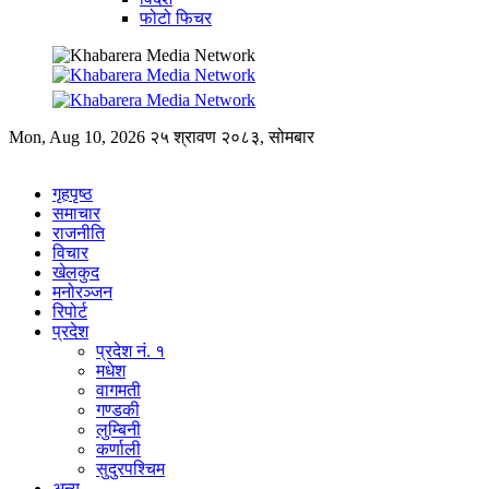
फोटो फिचर
Mon, Aug 10, 2026
२५ श्रावण २०८३, सोमबार
गृहपृष्ठ
समाचार
राजनीति
विचार
खेलकुद
मनोरञ्जन
रिपोर्ट
प्रदेश
प्रदेश नं. १
मधेश
वागमती
गण्डकी
लुम्बिनी
कर्णाली
सुदुरपश्चिम
अन्य