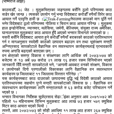
(भीष्मराज ओझा)
काठमाडौँ, २८ जेठ । मुलुकभित्रका जङ्गलमा बर्सेनि ठूलो परिणाममा काठ
सडेर खेर जान्छ । त्यसको उपयोग गर्नु भन्दा विदेशबाट करोडौँ रुपैयाँ तिरेर काठ
आयात गर्ने प्रवृत्ति हावी छ ।
नेपालमा काठको माग पूर्ति गर्न
भनेर विदेशबाट ठूलो परिणाममा गोलिया र चिरान काठ आयात गरिन्छ । मुलुकमा
हाल इन्डोनेसिया, म्यानमार, मलेसिया, जर्मनी, बेल्जियम, संयुक्त राज्य अमेरिका,
घानालगायत मुलुकबाट काठ आयात हुँदै आएको भन्सार विभागले जनाएको छ ।
यसरी बर्सेनि विदेशबाट आयात हुने करोडौँ रुपैयाँ बराबरको काठको प्रतिस्थापन
गर्न र मागअनुसार स्वदेशी काठको उत्पादन बढाउन वन तथा भूसंरक्षण मन्त्री
अग्निप्रसाद सापकोटाले वैज्ञानिक वन व्यवस्थापन कार्यक्रमलाई प्रभावकारी
रुपमा अगाडि बढाएको बताएका छन् ।
वन क्षेत्रको समग्र विकास र संरक्षणका लागि आर्थिक वर्ष २०७३/०७४ को
बजेटमा रु १३ अर्ब ७७ करोड २१ लाख ९६ हजार रकम विनियोजन भएको
जानकारी दिँदै मन्त्री सापकोटाले भने, “आगामी आवबाट वनको संरक्षण, विकास
र उपयोगको दिगो प्रणालीको विकासका लागि वैज्ञानिक वन व्यवस्थापन
कार्यक्रम छ जिल्लाबाट ११ जिल्लामा विस्तार गरिनेछ ।”
यस कार्यक्रमबाट काठ दाउराको उत्पादनमा वृद्धि भई विदेशी काठको आयात
प्रतिस्थापनमा सहयोग पुग्ने मन्त्री सापकोटाको विश्वास छ । वैज्ञानिक वन
व्यवस्थापन कार्यक्रमका लागि मन्त्रालयले रु ६३ करोड बजेट परिचालन गर्ने
भएको छ ।
भन्सार विभागका निर्देशक सूर्यप्रसाद सेढार्इंका अनुसार आव २०७१/०७२ को
पहिलो १० महिनासम्म विभिन्न मुलुकबाट आठ लाख ७३ हजार ५७९ क्युबिक
मिटर काठ आयात भएको थियो ।
त्यस्तै, आव २०७२/०७३ को सोही अवधिमा ११ लाख आठ हजार २६७ क्युबिक