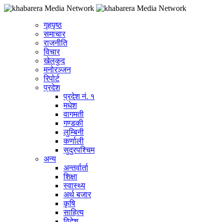
गृहपृष्ठ
समाचार
राजनीति
विचार
खेलकुद
मनोरञ्जन
रिपोर्ट
प्रदेश
प्रदेश नं. १
मधेश
वागमती
गण्डकी
लुम्बिनी
कर्णाली
सुदुरपश्चिम
अन्य
अन्तर्वार्ता
शिक्षा
स्वास्थ्य
अर्थ बजार
कृषि
साहित्य
विदेश