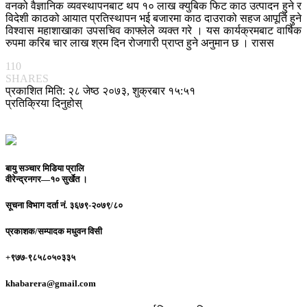
वनको वैज्ञानिक व्यवस्थापनबाट थप १० लाख क्युबिक फिट काठ उत्पादन हुने र
विदेशी काठको आयात प्रतिस्थापन भई बजारमा काठ दाउराको सहज आपूर्ति हुने
विश्वास महाशाखाका उपसचिव काफ्लेले व्यक्त गरे । यस कार्यक्रमबाट वार्षिक
रुपमा करिब चार लाख श्रम दिन रोजगारी प्राप्त हुने अनुमान छ । रासस
110
SHARES
प्रकाशित मिति: २८ जेष्ठ २०७३, शुक्रबार १५:५१
प्रतिक्रिया दिनुहोस्
बायु सञ्चार मिडिया प्रालि
वीरेन्द्रनगर—१० सुर्खेत ।
सूचना विभाग दर्ता नं.
३६७९-२०७९/८०
प्रकाशक/सम्पादक
मधुवन विसी
+९७७-९८५८०५०३३५
khabarera@gmail.com