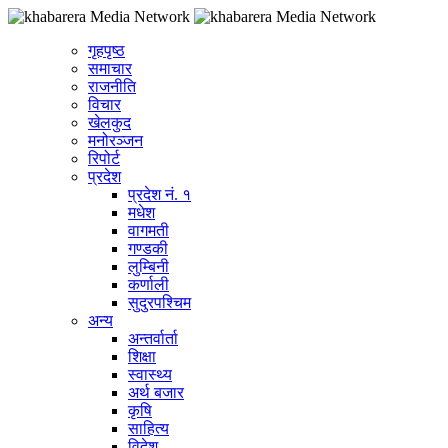
गृहपृष्ठ
समाचार
राजनीति
विचार
खेलकुद
मनोरञ्जन
रिपोर्ट
प्रदेश
प्रदेश नं. १
मधेश
वागमती
गण्डकी
लुम्बिनी
कर्णाली
सुदुरपश्चिम
अन्य
अन्तर्वार्ता
शिक्षा
स्वास्थ्य
अर्थ बजार
कृषि
साहित्य
विदेश