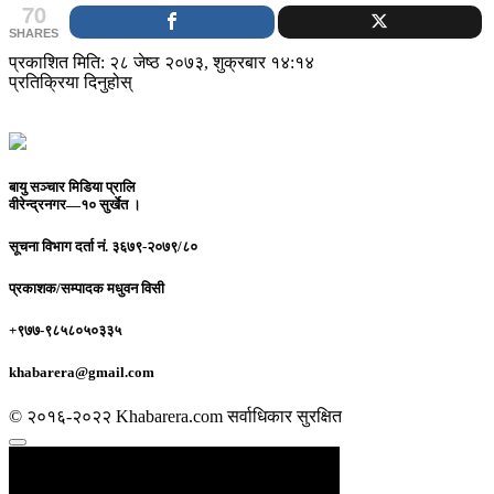
70
SHARES
प्रकाशित मिति: २८ जेष्ठ २०७३, शुक्रबार १४:१४
प्रतिक्रिया दिनुहोस्
बायु सञ्चार मिडिया प्रालि
वीरेन्द्रनगर—१० सुर्खेत ।
सूचना विभाग दर्ता नं.
३६७९-२०७९/८०
प्रकाशक/सम्पादक
मधुवन विसी
+९७७-९८५८०५०३३५
khabarera@gmail.com
© २०१६-२०२२ Khabarera.com सर्वाधिकार सुरक्षित