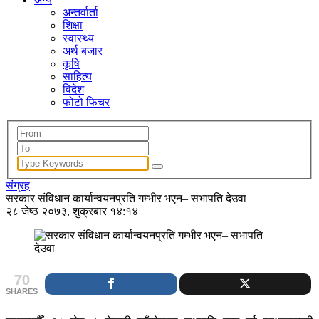
अन्तर्वार्ता
शिक्षा
स्वास्थ्य
अर्थ बजार
कृषि
साहित्य
विदेश
फोटो फिचर
संग्रह
सरकार संविधान कार्यान्वयनप्रति गम्भीर भएन– सभापति देउवा
२८ जेष्ठ २०७३, शुक्रबार १४:१४
70
SHARES