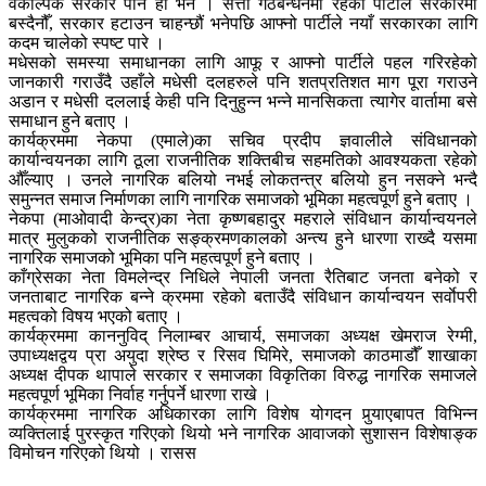
वैकल्पिक सरकार पनि हो भने । सत्ता गठबन्धनमा रहेको पार्टीले सरकारमा
बस्दैनौँ, सरकार हटाउन चाहन्छौं भनेपछि आफ्नो पार्टीले नयाँ सरकारका लागि
कदम चालेको स्पष्ट पारे ।
मधेसको समस्या समाधानका लागि आफू र आफ्नो पार्टीले पहल गरिरहेको
जानकारी गराउँदै उहाँले मधेसी दलहरुले पनि शतप्रतिशत माग पूरा गराउने
अडान र मधेसी दललाई केही पनि दिनुहुन्न भन्ने मानसिकता त्यागेर वार्तामा बसे
समाधान हुने बताए ।
कार्यक्रममा नेकपा (एमाले)का सचिव प्रदीप ज्ञवालीले संविधानको
कार्यान्वयनका लागि ठूला राजनीतिक शक्तिबीच सहमतिको आवश्यकता रहेको
औँल्याए । उनले नागरिक बलियो नभई लोकतन्त्र बलियो हुन नसक्ने भन्दै
समुन्नत समाज निर्माणका लागि नागरिक समाजको भूमिका महत्वपूर्ण हुने बताए ।
नेकपा (माओवादी केन्द्र)का नेता कृष्णबहादुर महराले संविधान कार्यान्वयनले
मात्र मुलुकको राजनीतिक सङ्क्रमणकालको अन्त्य हुने धारणा राख्दै यसमा
नागरिक समाजको भूमिका पनि महत्वपूर्ण हुने बताए ।
काँग्रेसका नेता विमलेन्द्र निधिले नेपाली जनता रैतिबाट जनता बनेको र
जनताबाट नागरिक बन्ने क्रममा रहेको बताउँदै संविधान कार्यान्वयन सर्वाेपरी
महत्वको विषय भएको बताए ।
कार्यक्रममा काननुविद् निलाम्बर आचार्य, समाजका अध्यक्ष खेमराज रेग्मी,
उपाध्यक्षद्वय प्रा अयुदा श्रेष्ठ र रिसव घिमिरे, समाजको काठमाडौँ शाखाका
अध्यक्ष दीपक थापाले सरकार र समाजका विकृतिका विरुद्ध नागरिक समाजले
महत्वपूर्ण भूमिका निर्वाह गर्नुपर्ने धारणा राखे ।
कार्यक्रममा नागरिक अधिकारका लागि विशेष योगदन पुर्‍याएबापत विभिन्न
व्यक्तिलाई पुरस्कृत गरिएको थियो भने नागरिक आवाजको सुशासन विशेषाङ्क
विमोचन गरिएको थियो । रासस