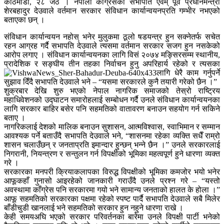
काठमाडौँ, २८ जेठ । नेपाली काँग्रेसका सभापति एवम् पूर्व प्रधानमन्त्री
शेरबहादुर देउवाले वर्तमान सरकार संविधान कार्यान्वयनप्रति गम्भीर नभएको
बताएका छन् ।
संविधान कार्यान्वयन नहोस् भनेर मुलुकमा ठूलो षडयन्त्र हुन सक्नेतर्फ सचेत
रहन आग्रह गर्दै सभापति देउवाले त्यसमा वर्तमान सरकार सजग हुन नसकेको
आरोप लगाए । संविधान कार्यान्वयनका लागि विसं २०७४ मङ्सिरसम्म स्थानीय,
प्रादेशिक र सङ्घीय तीन तहका निर्वाचन हुनु अपरिहार्य रहेको र त्यसका
लागि धेरै काम गर्नुपर्ने
सुझाव दिँदै सभापति देउवाले भने – “यसमा सरकारले कुनै तयारी गरेको छैन ।”
शुक्रबार देखि शुरु भएकाे नेपाल नागरिक समाजको तेस्रो राष्ट्रिय
महाधिवेशनको उद्घाटन समारोहलाई सम्बोधन गर्दै उनले संविधान कार्यान्वयनका
लागि सरकार बाहिर बसेर पनि सहमतिको वातावरण बनाउन सहयोग गर्न सकिने
बताए ।
नागरिकलाई देशको मालिक बनाउन सुशासन, आत्मविश्वास, स्वाभिमान र सम्मान
आवश्यक पर्ने बताउँदै सभापति देउवाले भने, “शासनमा रहेका व्यक्ति सधैँ राम्रो
शासन चलाउँछन् र जनताप्रति इमान्दार हुन्छन् भन्ने छैन ।” उनले सरकारलाई
निगरानी, नियन्त्रण र सन्तुलन गर्न विपक्षीको भूमिका महत्वपूर्ण हुने धारणा व्यक्त
गरे ।
सरकारका मनपरी क्रियाकलापका विरुद्ध विपक्षीको भूमिका कमजोर भयो भनेर
आफूकहाँ गुनासो आइरहेको जानकारी गराउँदै उनले प्रश्न गरे – “यस्तो
अवस्थामा काँग्रेस पनि सरकारमा गयो भने सामान्य जनताको हालत के होला ।”
आफू सहमतिको सरकारका पक्षमा रहेको स्पष्ट पार्दै सभापति देउवाले सबै मिलेर
बाँडीचुडी खानलाई भने सहमतिको सरकार हुन नहुने धारणा राखे ।
केही समयअघि भएको सरकार परिवर्तनका बारेमा उनले विपक्षी पार्टी भनेको