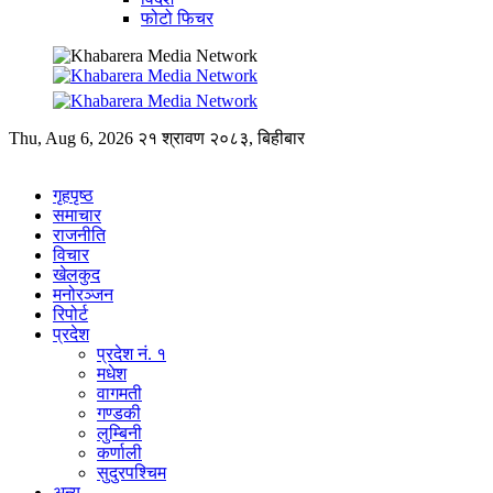
फोटो फिचर
Thu, Aug 6, 2026
२१ श्रावण २०८३, बिहीबार
गृहपृष्ठ
समाचार
राजनीति
विचार
खेलकुद
मनोरञ्जन
रिपोर्ट
प्रदेश
प्रदेश नं. १
मधेश
वागमती
गण्डकी
लुम्बिनी
कर्णाली
सुदुरपश्चिम
अन्य