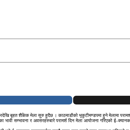
रदेखि बृहत शैक्षिक मेला सुरु हुदैछ । काठमाडौको भृकुटीमण्डपमा हुने मेलामा पर
े योग्यताका भावी सम्भावना र अवसरहरुबारे परामर्श दिन मेला आयोजना गरिएको ई–क्या