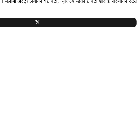
 । मेलामा अस्ट्रेलियाका १८ वटा, न्युजिल्यान्डको ८ वटा शैक्षिक संस्थाका स्टल