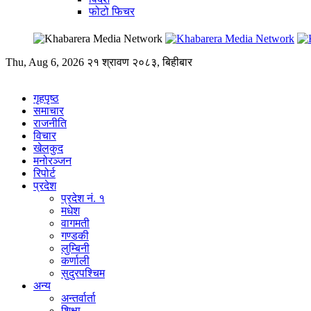
फोटो फिचर
Thu, Aug 6, 2026
२१ श्रावण २०८३, बिहीबार
गृहपृष्ठ
समाचार
राजनीति
विचार
खेलकुद
मनोरञ्जन
रिपोर्ट
प्रदेश
प्रदेश नं. १
मधेश
वागमती
गण्डकी
लुम्बिनी
कर्णाली
सुदुरपश्चिम
अन्य
अन्तर्वार्ता
शिक्षा