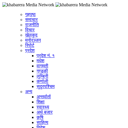
गृहपृष्ठ
समाचार
राजनीति
विचार
खेलकुद
मनोरञ्जन
रिपोर्ट
प्रदेश
प्रदेश नं. १
मधेश
वागमती
गण्डकी
लुम्बिनी
कर्णाली
सुदुरपश्चिम
अन्य
अन्तर्वार्ता
शिक्षा
स्वास्थ्य
अर्थ बजार
कृषि
साहित्य
विदेश