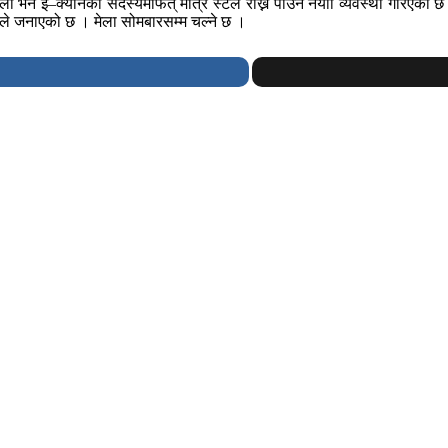
ली भने ई–क्यानका सदस्यमार्फत् मात्रै स्टल राख्न पाउने नयाा व्यवस्था गरिएको छ
ानले जनाएको छ । मेला सोमबारसम्म चल्ने छ ।