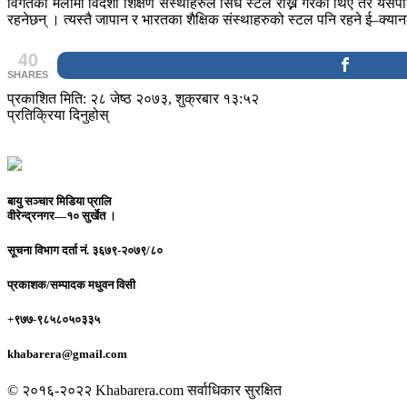
विगतका मेलामा विदेशी शिक्षण संस्थाहरुले सिधै स्टल राख्ने गरेका थिए तर यसपा
रहनेछन् । त्यस्तै जापान र भारतका शैक्षिक संस्थाहरुको स्टल पनि रहने ई–क्य
40
SHARES
प्रकाशित मिति: २८ जेष्ठ २०७३, शुक्रबार १३:५२
प्रतिक्रिया दिनुहोस्
बायु सञ्चार मिडिया प्रालि
वीरेन्द्रनगर—१० सुर्खेत ।
सूचना विभाग दर्ता नं.
३६७९-२०७९/८०
प्रकाशक/सम्पादक
मधुवन विसी
+९७७-९८५८०५०३३५
khabarera@gmail.com
© २०१६-२०२२ Khabarera.com सर्वाधिकार सुरक्षित