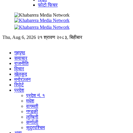
फोटो फिचर
Thu, Aug 6, 2026
२१ श्रावण २०८३, बिहीबार
गृहपृष्ठ
समाचार
राजनीति
विचार
खेलकुद
मनोरञ्जन
रिपोर्ट
प्रदेश
प्रदेश नं. १
मधेश
वागमती
गण्डकी
लुम्बिनी
कर्णाली
सुदुरपश्चिम
अन्य