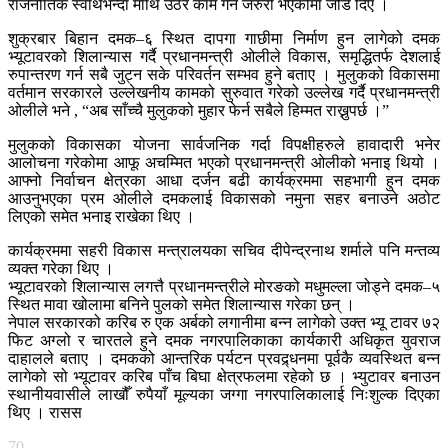
राजनीतिक स्वार्थभन्दा माथि उठेर काम गर्न जरुरी भएकोमा जोड दिए ।
शुक्रबार बिहान दमक–६ स्थित दापगा गाछीमा निर्माण हुन लागेको दमक
भ्यूटावरको शिलान्यास गर्दै प्रधानमन्त्री ओलीले विकास, समृद्धितर्फ देशलाई
रुपान्तरण गर्न सबै जुट्न सके परिवर्तन सम्भव हुने बताए । मुलुकको विकासमा
वर्तमान सरकारले उल्लेखनीय कामको सुरुवात गरेको उल्लेख गर्दै प्रधानमन्त्री
ओलीले भने , “अब साँच्चै मुलुकको मुहार फेर्न सबैले हिम्मत राख्नुपर्छ ।”
मुलुकको विकासका योजना सार्वजनिक गर्दा विपक्षीहरुले हावादारी भनेर
आलोचना गरेकोमा आफू अचम्मित भएको प्रधानमन्त्री ओलीको भनाइ थियो ।
आफ्नो निर्वाचन क्षेत्रका आधा दर्जन बढी कार्यक्रममा सहभागी हुन दमक
आउनुभएका प्रम ओलीले दमकलाई विकासको नमुना सहर बनाउने अठोट
लिएको समेत भनाइ राखेका थिए ।
कार्यक्रममा सहरी विकास मन्त्रालयका सचिव दीपेन्द्रनाथ शर्माले पनि मन्तव्य
व्यक्त गरेका थिए ।
भ्यूटावरको शिलान्यास लगत्तै प्रधानमन्त्रीले मोरङको मधुमल्ला जोड्ने दमक–५
स्थित मावा खोलामा बनिने पुलको समेत शिलान्यास गरेका छन् ।
नेपाल सरकारको करिब रु एक अर्बको लगानीमा बन्न लागेको उक्त भ्यू टावर ७२
फिट अग्लो र चारतले हुने दमक नगरपालिकाका कार्यकारी अधिकृत युवराज
दाहालले बताए । दमकको आन्तरिक पर्यटन प्रवद्र्धनमा पूर्वकै व्यवस्थित बन्न
लागेको सो भ्यूटावर करिब पाँच बिघा क्षेत्रफलमा रहेको छ । भ्युटावर बनाउन
स्थानीयवासीले लाखौँ रुपैयाँ मूल्यका जग्गा नगरपालिकालाई निःशुल्क दिएका
थिए । रासस
70