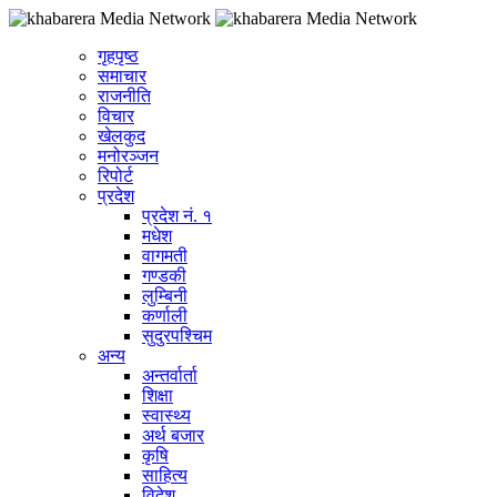
गृहपृष्ठ
समाचार
राजनीति
विचार
खेलकुद
मनोरञ्जन
रिपोर्ट
प्रदेश
प्रदेश नं. १
मधेश
वागमती
गण्डकी
लुम्बिनी
कर्णाली
सुदुरपश्चिम
अन्य
अन्तर्वार्ता
शिक्षा
स्वास्थ्य
अर्थ बजार
कृषि
साहित्य
विदेश