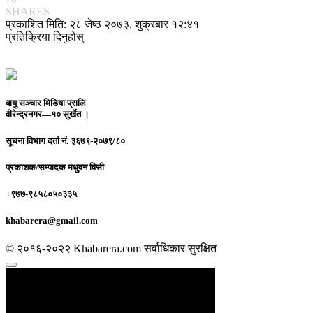
SHARES
प्रकाशित मिति: २८ जेष्ठ २०७३, शुक्रबार १२:४१
प्रतिक्रिया दिनुहोस्
बायु सञ्चार मिडिया प्रालि
वीरेन्द्रनगर—१० सुर्खेत ।
सूचना विभाग दर्ता नं.
३६७९-२०७९/८०
प्रकाशक/सम्पादक
मधुवन विसी
+९७७-९८५८०५०३३५
khabarera@gmail.com
© २०१६-२०२२ Khabarera.com सर्वाधिकार सुरक्षित