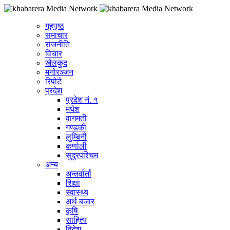
गृहपृष्ठ
समाचार
राजनीति
विचार
खेलकुद
मनोरञ्जन
रिपोर्ट
प्रदेश
प्रदेश नं. १
मधेश
वागमती
गण्डकी
लुम्बिनी
कर्णाली
सुदुरपश्चिम
अन्य
अन्तर्वार्ता
शिक्षा
स्वास्थ्य
अर्थ बजार
कृषि
साहित्य
विदेश