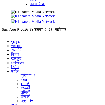
फोटो फिचर
Sun, Aug 9, 2026
२४ श्रावण २०८३, आईतवार
गृहपृष्ठ
समाचार
राजनीति
विचार
खेलकुद
मनोरञ्जन
रिपोर्ट
प्रदेश
प्रदेश नं. १
मधेश
वागमती
गण्डकी
लुम्बिनी
कर्णाली
सुदुरपश्चिम
अन्य