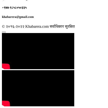
+९७७-९८५८०५०३३५
khabarera@gmail.com
© २०१६-२०२२ Khabarera.com सर्वाधिकार सुरक्षित