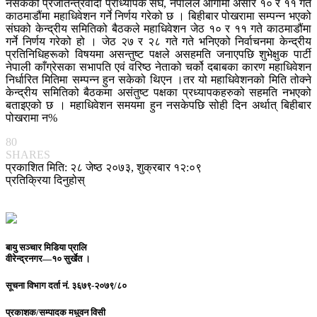
नसकेको प्रजातन्त्रवादी प्राध्यापक संघ, नेपालले आगामी असार १० र ११ गते
काठमाडौंमा महाधिवेशन गर्ने निर्णय गरेको छ । बिहीबार पोखरामा सम्पन्न भएको
संघको केन्द्रीय समितिको बैठकले महाधिवेशन जेठ १० र ११ गते काठमाडौंमा
गर्ने निर्णय गरेको हो । जेठ २७ र २८ गते गते भनिएको निर्वाचनमा केन्द्रीय
प्रतिनिधिहरूको विषयमा असन्तुष्ट पक्षले असहमति जनाएपछि शुभेक्षुक पार्टी
नेपाली काँग्रेसका सभापति एवं वरिष्ठ नेताको चर्को दबाबका कारण महाधिवेशन
निर्धारित मितिमा सम्पन्न हुन सकेको थिएन ।तर यो महाधिवेशनको मिति तोक्ने
केन्द्रीय समितिको बैठकमा असंतुष्ट पक्षका प्रध्यापकहरुको सहमति नभएको
बताइएको छ । महाधिवेशन समयमा हुन नसकेपछि सोही दिन अर्थात् बिहीबार
पोखरामा न%
80
SHARES
प्रकाशित मिति: २८ जेष्ठ २०७३, शुक्रबार १२:०९
प्रतिक्रिया दिनुहोस्
बायु सञ्चार मिडिया प्रालि
वीरेन्द्रनगर—१० सुर्खेत ।
सूचना विभाग दर्ता नं.
३६७९-२०७९/८०
प्रकाशक/सम्पादक
मधुवन विसी