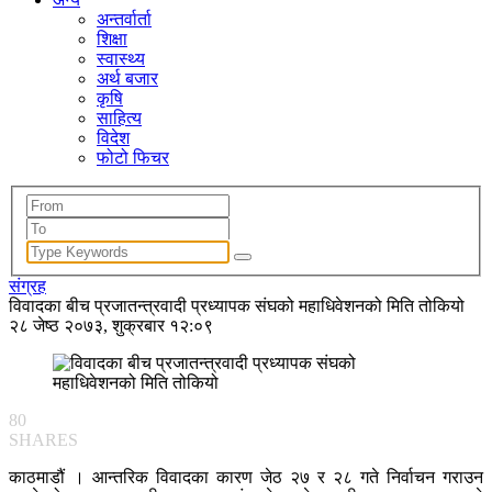
अन्तर्वार्ता
शिक्षा
स्वास्थ्य
अर्थ बजार
कृषि
साहित्य
विदेश
फोटो फिचर
संग्रह
विवादका बीच प्रजातन्त्रवादी प्रध्यापक संघको महाधिवेशनको मिति तोकियो
२८ जेष्ठ २०७३, शुक्रबार १२:०९
80
SHARES
काठमाडौं । आन्तरिक विवादका कारण जेठ २७ र २८ गते निर्वाचन गराउन