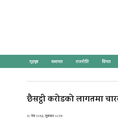
गृहपृष्ठ
समाचार
राजनीति
विचार
छैसट्ठी करोडको लागतमा चार
२८ जेष्ठ २०७३, शुक्रबार ०८:२७