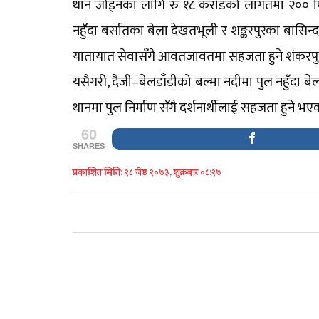
थान जोड्नका लागि रु १८ करोडको लागतमा २०० मिट
नहुँदा बर्सातका बेला देखतभूली र शङ्करपुरका बासिन्
यातायात सेवासँगै आवतजावतमा सहजता हुने शंकरपुर
यसैगरी, दैजी–बेलडाँडीको बल्मा नदीमा पुल नहुँदा बेलड
थानमा पुल निर्माण सँगै दर्शनार्थीलाई सहजता हुने 
60
SHARES
प्रकाशित मिति: २८ जेष्ठ २०७३, शुक्रबार ०८:२७