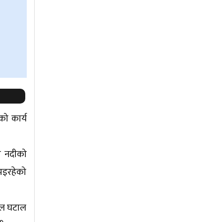
को कार्य
दा नदीको
 भइरहेको
्थल घटाल