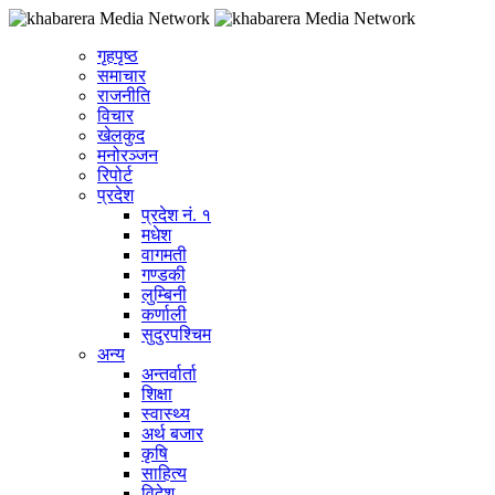
गृहपृष्ठ
समाचार
राजनीति
विचार
खेलकुद
मनोरञ्जन
रिपोर्ट
प्रदेश
प्रदेश नं. १
मधेश
वागमती
गण्डकी
लुम्बिनी
कर्णाली
सुदुरपश्चिम
अन्य
अन्तर्वार्ता
शिक्षा
स्वास्थ्य
अर्थ बजार
कृषि
साहित्य
विदेश