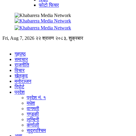
फोटो फिचर
Fri, Aug 7, 2026
२२ श्रावण २०८३, शुक्रबार
गृहपृष्ठ
समाचार
राजनीति
विचार
खेलकुद
मनोरञ्जन
रिपोर्ट
प्रदेश
प्रदेश नं. १
मधेश
वागमती
गण्डकी
लुम्बिनी
कर्णाली
सुदुरपश्चिम
अन्य