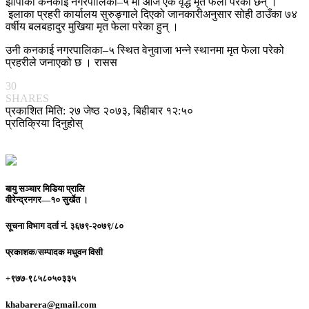
झापाको कनकाई नगरपालिका–५ मा आज एक वृद्ध मृत फेला परेका छन् ।
इलाका प्रहरी कार्यालय सुरुङ्गाले दिएको जानकारीअनुसार सोही ठाउँका ७४
वर्षीय बलबहादुर मुखिया मृत फेला परेका हुन् ।
उनी कनकाई नगरपालिका–५ स्थित वेनुवाजा भन्ने स्थानमा मृत फेला परेको
प्रहरीले जनाएको छ । रासस
30
SHARES
प्रकाशित मिति: २७ जेष्ठ २०७३, बिहीबार १२:५०
प्रतिक्रिया दिनुहोस्
बायु सञ्चार मिडिया प्रालि
वीरेन्द्रनगर—१० सुर्खेत ।
सूचना विभाग दर्ता नं.
३६७९-२०७९/८०
प्रकाशक/सम्पादक
मधुवन विसी
+९७७-९८५८०५०३३५
khabarera@gmail.com