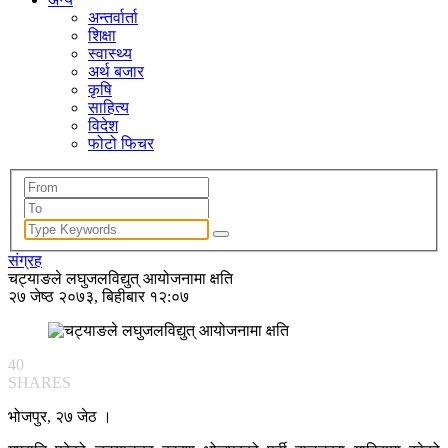
अन्तर्वार्ता
शिक्षा
स्वास्थ्य
अर्थ बजार
कृषि
साहित्य
विदेश
फोटो फिचर
संग्रह
चट्याङले लघुजलविद्युत् आयोजनामा क्षति
२७ जेष्ठ २०७३, बिहीबार १२:०७
40
SHARES
भोजपुर, २७ जेठ ।