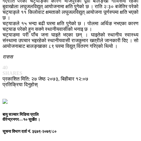
गएराति परेको चट्याङ्का कारण भोजपुरको पूर्वी बालङ्खा गाविसमा रहेको
बुवाखोला लघुजलविद्युत् आयोजनामा क्षति पुगेको छ । राति २ः३० बजेतिर परेको
चट्याङ्ले ११ किलोवाट क्षमताको लघुजलविद्युत् आयोजना पूर्णरुपमा क्षति भएको
छ ।
चट्याङले १५ भन्दा बढी घरमा क्षति पुगेको छ । पोलमा अर्थिङ नभएका कारण
चट्याङ परेको हुन सक्ने स्थानीयवासीको भनाइ छ ।
चट्याङमा परी पाँच जना घाइते भएका छन् । घाइतेको स्थानीय स्वास्थ्य
संस्थामा उपचार भइरहेको स्थानीयवासी राजकुमार खत्रीले जानकारी दिए । सो
आयोजनाबाट बालङ्खाका ८९ घरमा विद्युत् वितरण गरिएको थियो ।
रासस
40
SHARES
प्रकाशित मिति: २७ जेष्ठ २०७३, बिहीबार १२:०७
प्रतिक्रिया दिनुहोस्
बायु सञ्चार मिडिया प्रालि
वीरेन्द्रनगर—१० सुर्खेत ।
सूचना विभाग दर्ता नं.
३६७९-२०७९/८०