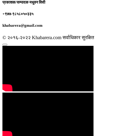
प्रकाशक/सम्पादक
मधुवन विसी
+९७७-९८५८०५०३३५
khabarera@gmail.com
© २०१६-२०२२ Khabarera.com सर्वाधिकार सुरक्षित