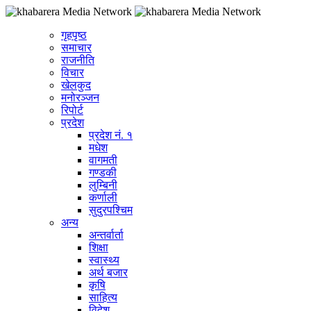
गृहपृष्ठ
समाचार
राजनीति
विचार
खेलकुद
मनोरञ्जन
रिपोर्ट
प्रदेश
प्रदेश नं. १
मधेश
वागमती
गण्डकी
लुम्बिनी
कर्णाली
सुदुरपश्चिम
अन्य
अन्तर्वार्ता
शिक्षा
स्वास्थ्य
अर्थ बजार
कृषि
साहित्य
विदेश