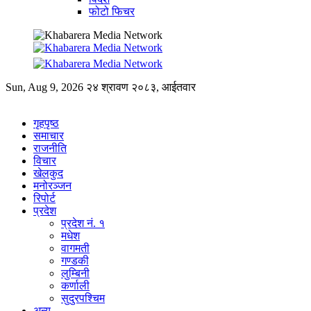
फोटो फिचर
Sun, Aug 9, 2026
२४ श्रावण २०८३, आईतवार
गृहपृष्ठ
समाचार
राजनीति
विचार
खेलकुद
मनोरञ्जन
रिपोर्ट
प्रदेश
प्रदेश नं. १
मधेश
वागमती
गण्डकी
लुम्बिनी
कर्णाली
सुदुरपश्चिम
अन्य