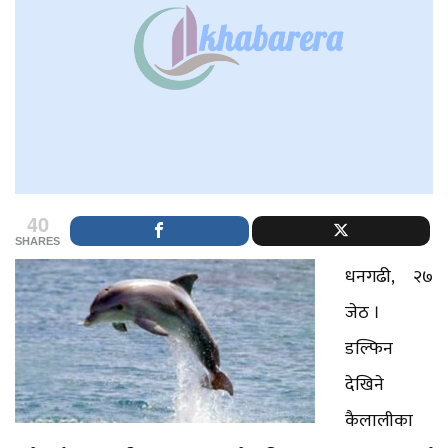
40
SHARES
धनगढी, २७
जेठ ।
डल्फिन
देखिने
कैलालीका