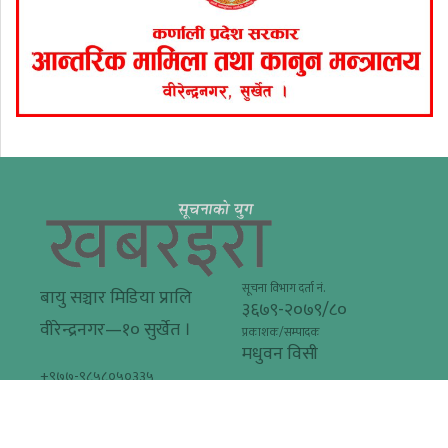
सूचना विभाग दर्ता नं.
बायु सञ्चार मिडिया प्रालि
३६७९-२०७९/८०
वीरेन्द्रनगर—१० सुर्खेत ।
प्रकाशक/सम्पादक
मधुवन विसी
+९७७-९८५८०५०३३५
khabarera@gmail.com