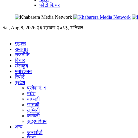
फोटो फिचर
Sat, Aug 8, 2026
२३ श्रावण २०८३, शनिबार
गृहपृष्ठ
समाचार
राजनीति
विचार
खेलकुद
मनोरञ्जन
रिपोर्ट
प्रदेश
प्रदेश नं. १
मधेश
वागमती
गण्डकी
लुम्बिनी
कर्णाली
सुदुरपश्चिम
अन्य
अन्तर्वार्ता
शिक्षा