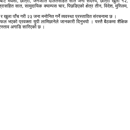
प्रदेशबाट मधेसी, छात्रा, जनजाति दलितसहित सात जना सदस्य, छात्रा खुला १२,
त्रासहित सात, सामुदायिक क्याम्पस चार, पिछडिएको क्षेत्र तीन, विदेश, मुस्लिम,
ुला पाँच गरी २३ जना मनोनित गर्ने व्यवस्था प्रस्तावित संरचनामा छ ।
लफल भएको प्रवक्ता युपी लामिछानेले जानकारी दिनुभयो । यस्तै बैठकमा शैक्षिक
रस्ताव अगाडि सारिएको छ ।