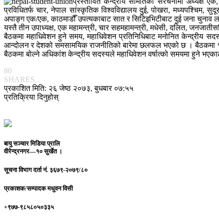
प्रस्तावित केन्द्रीय समितिको संरचनामा अध्यक्ष एक
प्रविधितर्फ चार, नेपाल सांस्कृतिक विश्वविद्यालय दुई, पोखरा, मध्यपश्चिम, सु
अपाङ्ग एक/एक, काठमाडौँ उपत्यकाबाट सात र सिटिइभिटीबाट दुई जना चुनाव लड
यस्तै तीन उपाध्यक्ष, एक महामन्त्री, चार सहमहामन्त्री, मधेसी, दलित, जनज
बैठकमा महाधिवेशन हुने समय, महाधिवेशन प्रतिनिधिबाट मनोनित केन्द्रीय सदस्
आन्दोलन र देशको समसामयिक राजनीतिको बारेमा छलफल भएको छ । बैठकमा ११ 
बैठकमा बोल्ने अधिकांश केन्द्रीय सदस्यले महाधिवेशन वर्षात्को समयमा हुने भएका
80
SHARES
प्रकाशित मिति: २६ जेष्ठ २०७३, बुधबार ०७:५५
प्रतिक्रिया दिनुहोस्
बायु सञ्चार मिडिया प्रालि
वीरेन्द्रनगर—१० सुर्खेत ।
सूचना विभाग दर्ता नं.
३६७९-२०७९/८०
प्रकाशक/सम्पादक
मधुवन विसी
+९७७-९८५८०५०३३५