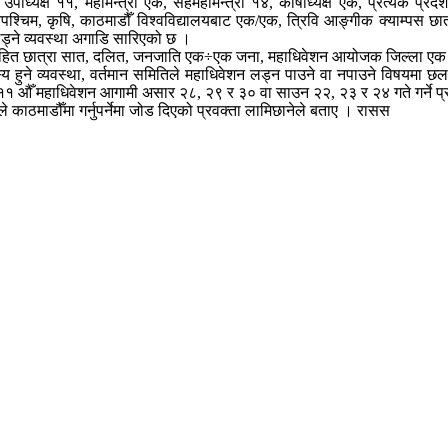
, उपाध्यक्ष ११, महामन्त्री एक, सहमहामन्त्री १४, कोषाध्यक्ष एक, प्रत्येक 
दूरपश्चिम, कृषि, काठमाडौँ विश्वविद्यालयबाट एक/एक, त्रिवि आङ्गीक क्याम्पस छा
्ने व्यवस्था अगाडि सारिएको छ ।
ातीसहित छात्रा सात, दलित, जनजाति एक÷एक जना, महाधिवेशन आयोजक जिल्ला एक र ख
य हुने व्यवस्था, वर्तमान समितिले महाधिवेशन लड्न पाउने वा नपाउने विषयमा छ
औँ महाधिवेशन आगामी असार २८, २९ र ३० वा साउन २२, २३ र २४ गते गर्ने प्
ले काठमाडौँमा गर्नुपर्नेमा जोड दिएको प्रवक्ता लामिछानेले बताए । रासस