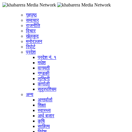
गृहपृष्ठ
समाचार
राजनीति
विचार
खेलकुद
मनोरञ्जन
रिपोर्ट
प्रदेश
प्रदेश नं. १
मधेश
वागमती
गण्डकी
लुम्बिनी
कर्णाली
सुदुरपश्चिम
अन्य
अन्तर्वार्ता
शिक्षा
स्वास्थ्य
अर्थ बजार
कृषि
साहित्य
विदेश