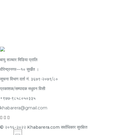
बायु सञ्चार मिडिया प्रालि
वीरेन्द्रनगर—१० सुर्खेत ।
सूचना विभाग दर्ता नं.
३६७९-२०७९/८०
प्रकाशक/सम्पादक
मधुवन विसी
+९७७-९८५८०५०३३५
khabarera@gmail.com
© २०१६-२०२२ Khabarera.com सर्वाधिकार सुरक्षित