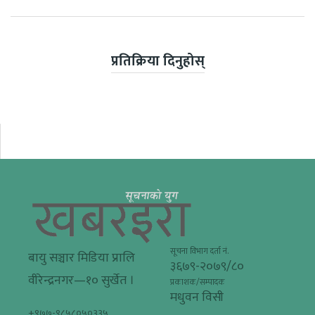
प्रतिक्रिया दिनुहोस्
सूचना विभाग दर्ता नं.
बायु सञ्चार मिडिया प्रालि
३६७९-२०७९/८०
वीरेन्द्रनगर—१० सुर्खेत ।
प्रकाशक/सम्पादक
मधुवन विसी
+९७७-९८५८०५०३३५