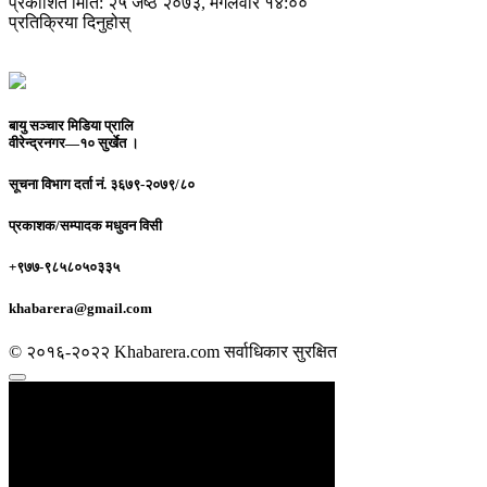
प्रकाशित मिति: २५ जेष्ठ २०७३, मंगलवार १४:००
प्रतिक्रिया दिनुहोस्
बायु सञ्चार मिडिया प्रालि
वीरेन्द्रनगर—१० सुर्खेत ।
सूचना विभाग दर्ता नं.
३६७९-२०७९/८०
प्रकाशक/सम्पादक
मधुवन विसी
+९७७-९८५८०५०३३५
khabarera@gmail.com
© २०१६-२०२२ Khabarera.com सर्वाधिकार सुरक्षित