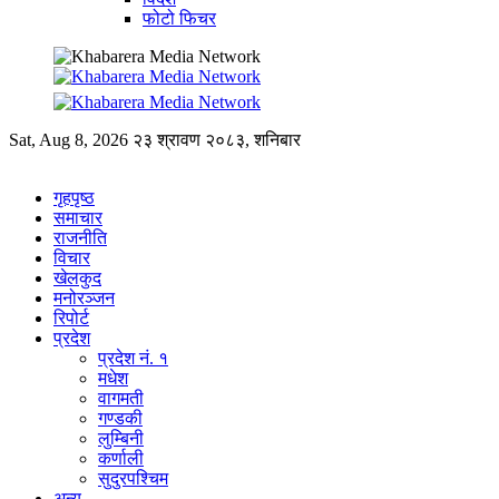
फोटो फिचर
Sat, Aug 8, 2026
२३ श्रावण २०८३, शनिबार
गृहपृष्ठ
समाचार
राजनीति
विचार
खेलकुद
मनोरञ्जन
रिपोर्ट
प्रदेश
प्रदेश नं. १
मधेश
वागमती
गण्डकी
लुम्बिनी
कर्णाली
सुदुरपश्चिम
अन्य