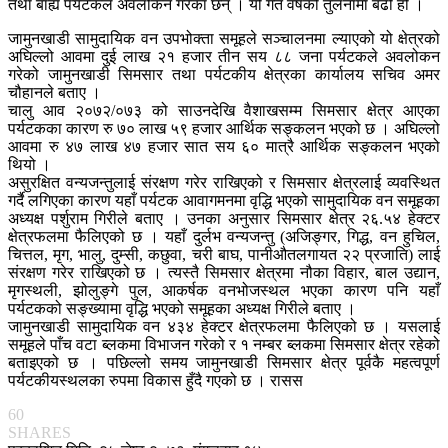
तथा बाह्य पर्यटकले अवलोकन गरेका छन् । यो गत वर्षको तुलनामा बढी हो ।
जामुनखाडी सामुदायिक वन उपभोक्ता समूहले सञ्चालनमा ल्याएको यो क्षेत्रको
अघिल्लो आवमा दुई लाख २१ हजार तीन सय ८८ जना पर्यटकले अवलोकन
गरेको जामुनखाडी सिमसार तथा पर्यटकीय क्षेत्रका कार्यालय सचिव अमर
चौहानले बताए ।
चालु आव २०७२/०७३ को साउनदेखि वैशाखसम्म सिमसार क्षेत्र आएका
पर्यटकका कारण रु ७० लाख ५९ हजार आर्थिक सङ्कलन भएको छ । अघिल्लो
आवमा रु ४७ लाख ४७ हजार सात सय ६० मात्रै आर्थिक सङ्कलन भएको
थियो ।
असुरक्षित वन्यजन्तुलाई संरक्षण गरेर राखिएको र सिमसार क्षेत्रलाई व्यवस्थित
गर्दै लगिएका कारण यहाँ पर्यटक आवागमनमा वृद्धि भएको सामुदायिक वन समूहका
अध्यक्ष पर्शुराम गिरीले बताए । उनका अनुसार सिमसार क्षेत्र २६.५४ हेक्टर
क्षेत्रफलमा फैलिएको छ । यहाँ दुर्लभ वन्यजन्तु (अजिङ्गर, गिद्ध, वन हुचिल,
चित्तल, मृग, भालु, दुम्सी, कछुवा, चरी बाघ, पानीऔतलगायत २२ प्रजाति) लाई
संरक्षण गरेर राखिएको छ । त्यस्तै सिमसार क्षेत्रमा नौका विहार, बाल उद्यान,
मृगस्थली, झोलुङ्गे पुल, आकर्षक वनभोजस्थल भएका कारण पनि यहाँ
पर्यटकको सङ्ख्यामा वृद्धि भएको समूहका अध्यक्ष गिरीले बताए ।
जामुनखाडी सामुदायिक वन ४३४ हेक्टर क्षेत्रफलमा फैलिएको छ । यसलाई
समूहले पाँच वटा ब्लकमा विभाजन गरेको र १ नम्बर ब्लकमा सिमसार क्षेत्र रहेको
बताइएको छ । पछिल्लो समय जामुनखाडी सिमसार क्षेत्र पूर्वकै महत्वपूर्ण
पर्यटकीयस्थलका रुपमा विकास हुँदै गएको छ । रासस
60
SHARES