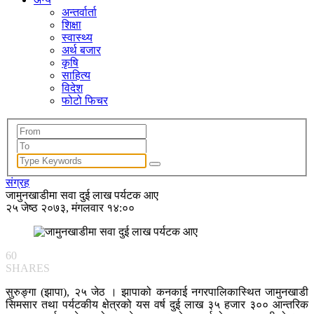
अन्तर्वार्ता
शिक्षा
स्वास्थ्य
अर्थ बजार
कृषि
साहित्य
विदेश
फोटो फिचर
संग्रह
जामुनखाडीमा सवा दुई लाख पर्यटक आए
२५ जेष्ठ २०७३, मंगलवार १४:००
60
SHARES
सुरुङ्गा (झापा), २५ जेठ । झापाको कनकाई नगरपालिकास्थित जामुनखाडी
सिमसार तथा पर्यटकीय क्षेत्रको यस वर्ष दुई लाख ३५ हजार ३०० आन्तरिक