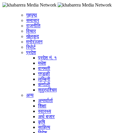
गृहपृष्ठ
समाचार
राजनीति
विचार
खेलकुद
मनोरञ्जन
रिपोर्ट
प्रदेश
प्रदेश नं. १
मधेश
वागमती
गण्डकी
लुम्बिनी
कर्णाली
सुदुरपश्चिम
अन्य
अन्तर्वार्ता
शिक्षा
स्वास्थ्य
अर्थ बजार
कृषि
साहित्य
विदेश