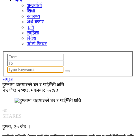
अन्तर्वार्ता
शिक्षा
स्वास्थ्य
अर्थ बजार
कृषि
साहित्य
विदेश
फोटो फिचर
संग्रह
हुम्लामा चट्याङले घर र गाईभैँसी क्षति
२५ जेष्ठ २०७३, मंगलवार १२:४३
60
SHARES
हुम्ला, २५ जेठ ।