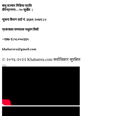
बायु सञ्चार मिडिया प्रालि
वीरेन्द्रनगर—१० सुर्खेत ।
सूचना विभाग दर्ता नं.
३६७९-२०७९/८०
प्रकाशक/सम्पादक
मधुवन विसी
+९७७-९८५८०५०३३५
khabarera@gmail.com
© २०१६-२०२२ Khabarera.com सर्वाधिकार सुरक्षित