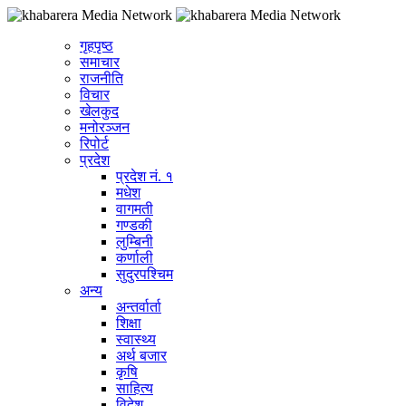
गृहपृष्ठ
समाचार
राजनीति
विचार
खेलकुद
मनोरञ्जन
रिपोर्ट
प्रदेश
प्रदेश नं. १
मधेश
वागमती
गण्डकी
लुम्बिनी
कर्णाली
सुदुरपश्चिम
अन्य
अन्तर्वार्ता
शिक्षा
स्वास्थ्य
अर्थ बजार
कृषि
साहित्य
विदेश