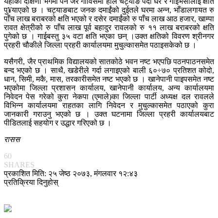
यहाँको दक्षिणी भेगमा पर्ने जैर गाविसमा हालै चट्याङ पर्दा घर र गाईभैँसीलाई क्षति
पु¥याएको छ । चट्याङबाट जनक दमाईंको दुईतले घरमा अन्न, भाँडालगायत रु
पाँच लाख बराबरको क्षति भएको र दसेर दमाईंको रु पाँच लाख आठ हजार, खाम्पा
रावत क्षेत्रीको रु पाँच लाख पूर्व बहादुर रावलको रु ११ लाख बराबरको क्षति
पुगेको छ । गाईबस्तु ३५ वटा क्षति भएका छन् ।उक्त क्षतिको विवरण श्रीनगर
प्रहरी चौकीले जिल्ला प्रहरी कार्यालयमा मुचुल्कासमेत पठाइसकेको छ ।
यसैगरी, जैर प्राथमिक विद्यालयको सातकोठे भवन नष्ट भएपछि पठनपाठनसमेत
बन्द भएको छ । साथै, खडेरीले गर्दा लगाइएको बाली ६०÷७० प्रतिशत कोदो,
धान, सिमी, मकै, मास, तरकारीसमेत नष्ट भएको छ । खानेपानी पाइपसमेत नष्ट
भएकोमा जिल्ला प्रशासन कार्यालय, खानेपानी कार्यालय, अन्य कार्यालयमा
निवेदन पेस गरेको कुरा नेकपा (एमाले)का जिल्ला पार्टी अध्यक्ष दल रावलले
विभिन्न कार्यालयमा राहतका लागि निवेदन र मुचुल्कासमेत पठाएको कुरा
जानकारी गराउनु भएको छ । उक्त घटनामा जिल्ला प्रहरी कार्यालयबाट
पीडितलाई सहयोग र उद्धार गरिएको छ ।
रासस
60
SHARES
प्रकाशित मिति: २५ जेष्ठ २०७३, मंगलवार १२:४३
प्रतिक्रिया दिनुहोस्