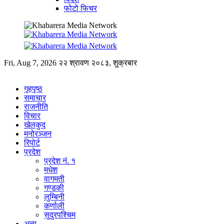
फोटो फिचर
Fri, Aug 7, 2026
२२ श्रावण २०८३, शुक्रबार
गृहपृष्ठ
समाचार
राजनीति
विचार
खेलकुद
मनोरञ्जन
रिपोर्ट
प्रदेश
प्रदेश नं. १
मधेश
वागमती
गण्डकी
लुम्बिनी
कर्णाली
सुदुरपश्चिम
अन्य