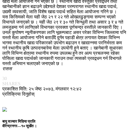
खाद्य मेला आयोजना गर्ने भएको छ । स्थानीय खाद्य वस्तुको प्रवद्र्धन तथा
खानेबानीको ज्ञान बढाउने उद्देश्यले देशका परम्परागत स्थानीय खाद्य पदार्थ,
उद्यमी व्यवसायी, जाति विशेष खाद्य पदार्थ सहित मेला आयोजना गरिने छ ।
यस किसिमको मेला यही जेठ २१ र २२ गते ओखलढुङ्गामा सम्पन्न भएको
विभागले जनाएको छ । यही जेठ २९ र ३० गते सिन्धुली तथा असार ३ र ४ गते
लमजुङमा गर्न लागिएको विभागका प्रवक्ता पूर्णचन्द्र वस्तीले जानकारी दिए ।
उनले कुपोषण न्यूनीकरणका लागि भूकम्पबाट असर परेका विभिन्न जिल्लामा पनि
यस्तो मेला आयोजना गरिने बताउँदै दुर्गम पहाडी क्षेत्र लगायत देशका विभिन्न
भागमा स्थानीय खाद्य परिकारको उपभोग बढाउन र खाद्यान्नमा परनिर्भरता कम
गर्न स्थानीय कृषि उत्पादनबारेमा मेला उपयोगी हुने बताए । खानेबानी सुधारका
लागि विभिन्न क्षेत्रमा स्थानीय रुपमा उपलब्ध हुने तर अल्प प्रचलनमा रहेका
पोसिला खाद्य पदार्थको जानकारी गराउन तथा त्यसको प्रवद्र्धन गर्न विभागले
यस्तो अभियान चलाएको जनाएको छ ।
रासस
30
SHARES
प्रकाशित मिति: २५ जेष्ठ २०७३, मंगलवार १२:४२
प्रतिक्रिया दिनुहोस्
बायु सञ्चार मिडिया प्रालि
वीरेन्द्रनगर—१० सुर्खेत ।