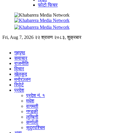
फोटो फिचर
Fri, Aug 7, 2026
२२ श्रावण २०८३, शुक्रबार
गृहपृष्ठ
समाचार
राजनीति
विचार
खेलकुद
मनोरञ्जन
रिपोर्ट
प्रदेश
प्रदेश नं. १
मधेश
वागमती
गण्डकी
लुम्बिनी
कर्णाली
सुदुरपश्चिम
अन्य