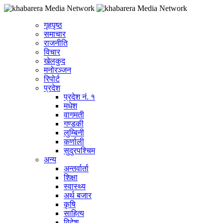
गृहपृष्ठ
समाचार
राजनीति
विचार
खेलकुद
मनोरञ्जन
रिपोर्ट
प्रदेश
प्रदेश नं. १
मधेश
वागमती
गण्डकी
लुम्बिनी
कर्णाली
सुदुरपश्चिम
अन्य
अन्तर्वार्ता
शिक्षा
स्वास्थ्य
अर्थ बजार
कृषि
साहित्य
विदेश