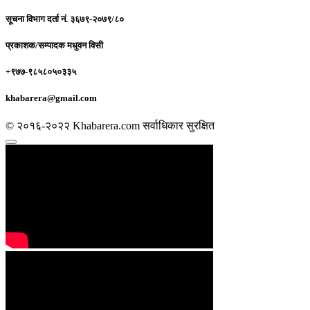
सूचना विभाग दर्ता नं.
३६७९-२०७९/८०
प्रकाशक/सम्पादक
मधुवन विसी
+९७७-९८५८०५०३३५
khabarera@gmail.com
© २०१६-२०२२ Khabarera.com सर्वाधिकार सुरक्षित